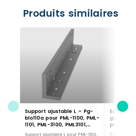
Produits similaires
Support ajustable L – Pg-
Echelle r
blo110a pour PML-1100, PML-
gv4 h.30
1101, PML-3100, PML3101,
pré-galva
PGL-271, PGL-1101R
Support ajustable L pour PML-1100,
5713767 - Ec