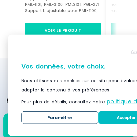
PML-1101, PML-3100, PML3101, PGL-271
nouvelle fin
Support L ajustable pour PML-1100,
rayonnage m
PML-1101, PML-3100, PML3101, PGL-271,
GV4Dimensio
PGL-1101R
mm> Profon
15,60 Kg
VOIR LE PRODUIT
VO
Co
Vos données, votre choix.
Besoin d’un système de stockage et de
rayonnage ? Demandez des devis
Nous utilisons des cookies sur ce site pour évalue
gratuitement et recevez des offres
adapter le contenu à vos préférences.
personnalisées des meilleurs fournisseurs
politique 
Pour plus de détails, consultez notre
en moins de 24 heures.
Paramétrer
Accepter 
Demandez un devis pour
ce produit