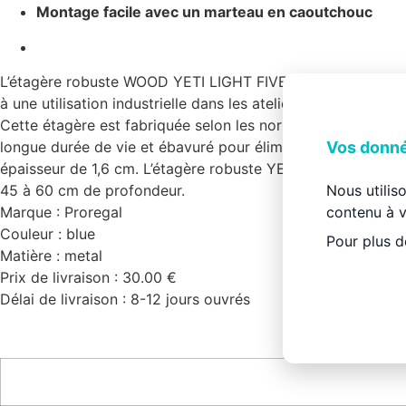
Montage facile avec un marteau en caoutchouc
L’étagère robuste WOOD YETI LIGHT FIVE de PROREGAL, d’une
à une utilisation industrielle dans les ateliers, les entrepôts
Cette étagère est fabriquée selon les normes de qualité l
Vos donné
longue durée de vie et ébavuré pour éliminer les bords cou
épaisseur de 1,6 cm. L’étagère robuste YETI est fabriquée
Nous utilis
45 à 60 cm de profondeur.
contenu à v
Marque : Proregal
Couleur : blue
Pour plus d
Matière : metal
Prix de livraison : 30.00 €
Délai de livraison : 8-12 jours ouvrés