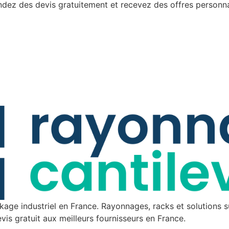
ez des devis gratuitement et recevez des offres personnal
oins : qu'il s'agisse d'une boîte à outils, de
affaires quotidie
aux de peinture ou d'autres équipements
assurent la stabil
lumineux, ses étagères réglables en hauteur
votre sol des rayu
frent un rangement sur mesure. Elle peut
parfaite pour orga
ssi être séparée en deux structures plus
ustensiles de cuis
tites si nécessaire.Son montage est simple
saisonniers.Caract
 rapide, sans aucune vis à manipuler. Les
Couleur : Noir Matériaux : MDF Acier galvanisé
tructions claires permettent une installation
Dimensions hors t
cile, même pour les moins expérimentés.
Capacité portant
ec ses bords arrondis et ses capuchons en
Poids brut : 14,78 kg Contenu de la livr
stique, elle garantit une utilisation sécurisée
x Étagère à 5 étages 1 x Manuel d'inst
ns le garage, la cave, le sous-sol ou
Délai de livraison 
telier.Couleur : GrisMatériaux : Cadre en acier
aité par poudrage électrostatique, panneau
FDimensions : 180 x 90 x 40 cm (H x L x
Poids : 13,2 kgCapacité de charge statique
ximale : 175 kg/niveauContenu de la
raison :1 x Étagère1 x Dispositif anti-
ckage industriel en France. Rayonnages, racks et solutions
sculement1 x Mode d'emploiPrécautions
vis gratuit
aux meilleurs fournisseurs en France.
ortez des gants de travail lors du