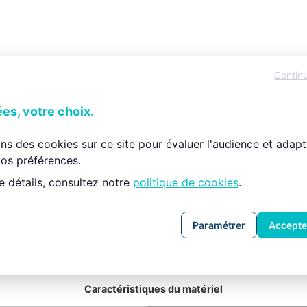
 hauteur de 200 cm, bénéficie d’une finition de haute qua
Contin
 et les sites de production.
es plus strictes de l’UE. Nous sommes absolument convaincu
es, votre choix.
pés disgracieux. Les cinq étagères sont bien sûr réglables 
 dans l’UE. L’étagère WOOD YETI LIGHT FIVE possède cinq é
ons des cookies sur ce site pour évaluer l'audience et adapt
os préférences.
e détails, consultez notre
politique de cookies
.
Paramétrer
Accepte
Caractéristiques du matériel