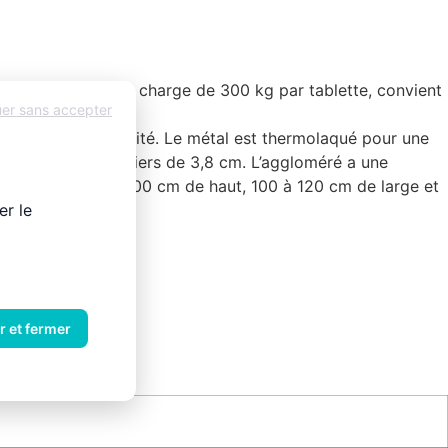
lité et, avec une charge de 300 kg par tablette, convient
uer sans accepter
s de sa haute qualité. Le métal est thermolaqué pour une
en hauteur par paliers de 3,8 cm. L’aggloméré a une
tagères, mesure 200 cm de haut, 100 à 120 cm de large et
er le
r et fermer