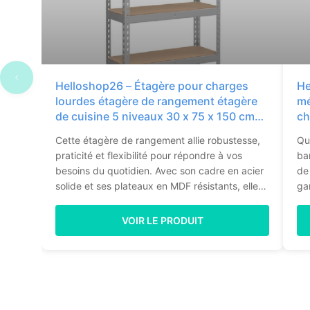
Helloshop26 – Étagère pour charges
He
lourdes étagère de rangement étagère
mé
de cuisine 5 niveaux 30 x 75 x 150 cm
ch
capacité de charge 875 12_0005788
ét
Cette étagère de rangement allie robustesse,
Qu
praticité et flexibilité pour répondre à vos
ba
besoins du quotidien. Avec son cadre en acier
de
solide et ses plateaux en MDF résistants, elle
ga
supporte jusqu'à 175 kg par niveau, soit une
en 
capacité totale de 875 kg. Des barres
to
VOIR LE PRODUIT
transversales renforcées garantissent une
su
excellente stabilité.Ses tablettes sont réglables
un
tous les 3,5 cm, vous permettant d'adapter la
tr
hauteur en fonction de la taille de vos objets :
acc
boîtes, outils, équipements sportifs ou divers
ba
accessoires trouvent facilement leur
op