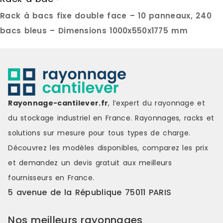
interruption du flux de travail, sans
polypropylè
Rack à bacs fixe double face – 10 panneaux, 240
manipulation d'ouverture.Cette
:40 bacs de 
configuration en accès libre
visserie, pe
bacs bleus – Dimensions 1000x550x1775 mm
s'inscrit particulièrement bien dans
mécaniques
une démarche 5S (Seiri, Seiton,
bacs de 1 lit
Seiso, Seiketsu, Shitsuke) : les
petites piè
porte-étiquettes permettent
électronique
d'identifier chaque référence à
de 10 litres
distance, et les bacs colorés
taille inter
facilitent le codage
de kitsChaq
Rayonnage-cantilever.fr
, l’expert du rayonnage et
visuel.Configurations de bacs
porte-étique
du stockage industriel en France. Rayonnages, racks et
disponiblesTrois configurations de
contenu et fa
bacs polypropylène sont
Pour les en
solutions sur mesure pour tous types de charge.
proposées selon la nature de vos
contrainte d
Découvrez les modèles disponibles, comparez les
prix
articles :40 bacs de 4L : visserie
également n
courante, petit outillage,
sans portes
et demandez un
devis gratuit
aux meilleurs
consommables d'atelier84 bacs
libre.Struct
fournisseurs en France.
de 1L : composants électroniques,
accèsFabriq
joints, petites pièces de
cette armoi
5 avenue de la République 75011 PARIS
précision32 bacs de 10L : pièces
charge stat
volumineuses, kits d'intervention,
tablette. Le
Nos meilleurs rayonnages
stocks tamponsStructure acier et
équipées de