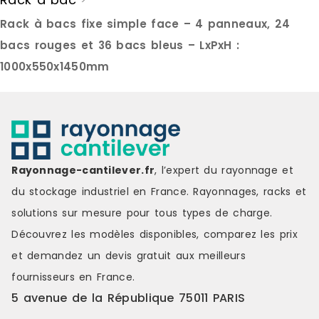
visible et accessible sans
en trois con
interruption du flux de travail, sans
polypropylè
Rack à bacs fixe simple face – 4 panneaux, 24
manipulation d'ouverture.Cette
:40 bacs de 
configuration en accès libre
visserie, pe
bacs rouges et 36 bacs bleus – LxPxH :
s'inscrit particulièrement bien dans
mécaniques
1000x550x1450mm
une démarche 5S (Seiri, Seiton,
bacs de 1 lit
Seiso, Seiketsu, Shitsuke) : les
petites piè
porte-étiquettes permettent
électronique
d'identifier chaque référence à
de 10 litres
distance, et les bacs colorés
taille inter
facilitent le codage
de kitsChaq
visuel.Configurations de bacs
porte-étique
Rayonnage-cantilever.fr
, l’expert du rayonnage et
disponiblesTrois configurations de
contenu et fa
bacs polypropylène sont
Pour les en
du stockage industriel en France. Rayonnages, racks et
proposées selon la nature de vos
contrainte d
solutions sur mesure pour tous types de charge.
articles :40 bacs de 4L : visserie
également n
courante, petit outillage,
sans portes
Découvrez les modèles disponibles, comparez les
prix
consommables d'atelier84 bacs
libre.Struct
et demandez un
devis gratuit
aux meilleurs
de 1L : composants électroniques,
accèsFabriq
joints, petites pièces de
cette armoi
fournisseurs en France.
précision32 bacs de 10L : pièces
charge stat
5 avenue de la République 75011 PARIS
volumineuses, kits d'intervention,
tablette. Le
stocks tamponsStructure acier et
équipées de