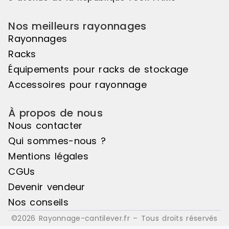
pas être utilisé de manière
pas être uti
autonome, il doit être associé à
autonome, il
Nos meilleurs rayonnages
l'élément de départ pour créer un
l'élément d
ensemble harmonieux. Couleur
ensemble ha
Rayonnages
principale : Noir, Matière principale
principale :
Racks
: Bois
: Bois
Équipements pour racks de stockage
Accessoires pour rayonnage
À propos de nous
Nous contacter
Qui sommes-nous ?
Mentions légales
CGUs
Devenir vendeur
Nos conseils
©2026 Rayonnage-cantilever.fr – Tous droits réservés