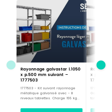
Rayonnage galvastar l.1050
Rayonnage
x p.500 mm suivant –
x p.400 m
1777503
1777406
1777503 - Kit suivant rayonnage
1777406 - Ki
métallique galvanisé avec - 8
Galvabacs a
niveaux tablettes. Charge 155 kg
tablettes p
par niveau- 21 bacs à bec
kg par nivea
plastique de 28 litres bleus.
coloris Vert