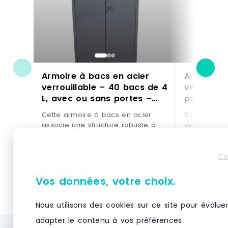
Armoire à bacs en acier
Armoire à
verrouillable – 40 bacs de 4
verrouill
L, avec ou sans portes –
polypropy
Sans portes / Rouge / 32 x
acier – S
Cette armoire à bacs en acier
Cette armoi
10L
/ 84 x 1L
associe une structure robuste à
verrouillabl
des bacs amovibles répartis sur
rangement s
plusieurs tablettes, disponible en
ateliers, en
configuration 40 bacs de 4 L (9
professionne
Co
tablettes) ou, selon vos besoins,
des stocks e
VOIR LE PRODUIT
VO
en 84 bacs de 1 L ou 32 bacs de
Conçue en a
Vos données, votre choix.
10 L. Elle organise pièces
deux portes
détachées, visserie et
verrouillabl
Nous utilisons des cookies sur ce site pour évalue
consommables dans les ateliers,
petites pièce
magasins de pièces et entrepôts.
consommabl
adapter le contenu à vos préférences.
Sélectionnez ci-dessus la version
poussière, 