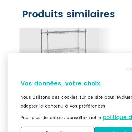
Produits similaires
Co
Vos données, votre choix.
Nous utilisons des cookies sur ce site pour évalue
adapter le contenu à vos préférences.
Helloshop26 – Étagère
Helloshop
métallique chromée
métalliq
politique 
Pour plus de détails, consultez notre
professionnel – 35 x 90 x
professio
137 cm – 120 kg 14_0001534
137 cm – 
Matériau(x) Métal chromé,
Matériau(x)