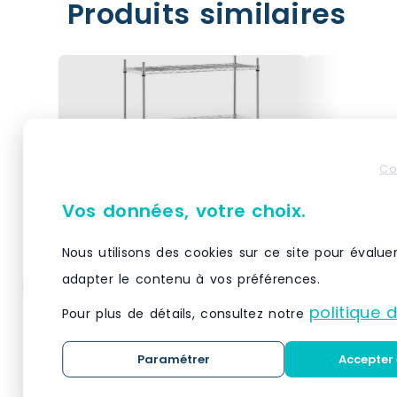
Produits similaires
Co
Vos données, votre choix.
Nous utilisons des cookies sur ce site pour évalue
adapter le contenu à vos préférences.
Helloshop26 – Étagère
Helloshop
politique 
Pour plus de détails, consultez notre
métallique chromée
métalliq
professionnel – 35 x 90 x
professio
137 cm – 120 kg 14_0001534
137 cm – 
Paramétrer
Accepter 
Matériau(x) Métal chromé,
Matériau(x)
– métal 3000187158980
– métal 
plastiqueNombre de
plastiqueN