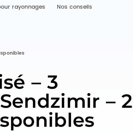
pour rayonnages
Nos conseils
isponibles
sé – 3
Sendzimir – 2
isponibles