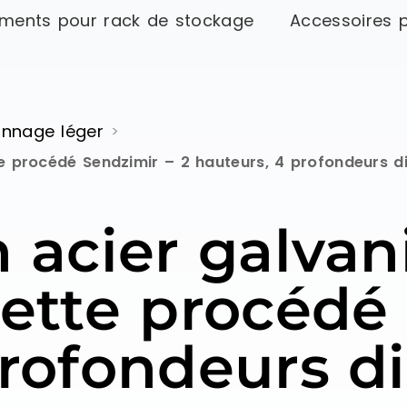
ments pour rack de stockage
Accessoires 
nnage léger
>
te procédé Sendzimir – 2 hauteurs, 4 profondeurs d
 acier galvani
ette procédé 
profondeurs d