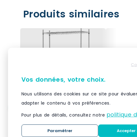
Produits similaires
Co
Vos données, votre choix.
Nous utilisons des cookies sur ce site pour évalue
adapter le contenu à vos préférences.
Helloshop26 – Étagère
Helloshop
politique 
Pour plus de détails, consultez notre
métallique chromée
métalliq
professionnel – 35 x 90 x
professio
Paramétrer
Accepter 
137 cm – 120 kg 14_0001534
137 cm – 
Matériau(x) Métal chromé,
Matériau(x)