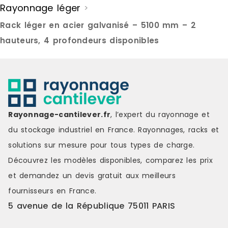
Rayonnage léger
>
cm Poids : 11,82 kg Pieds en
chaque étage : 175
caoutchouc antidérapants 5
14,78 kg Contenu de la livraison : 1
Rack léger en acier galvanisé – 5100 mm – 2
niveaux de rangement Surface
x Étagère à 5 éta
poudrée résistante à la rouille
d'instruction
hauteurs, 4 profondeurs disponibles
Arêtes arrondies pour plus de
7 jours ouvr
sécurité Contenu de la livraison : 1
x Étagère de rangement 1 x Manuel
d'instructions Délai de livraison : 3-
7 jours ouvrés
Rayonnage-cantilever.fr
, l’expert du rayonnage et
du stockage industriel en France. Rayonnages, racks et
solutions sur mesure pour tous types de charge.
Découvrez les modèles disponibles, comparez les
prix
et demandez un
devis gratuit
aux meilleurs
fournisseurs en France.
5 avenue de la République 75011 PARIS