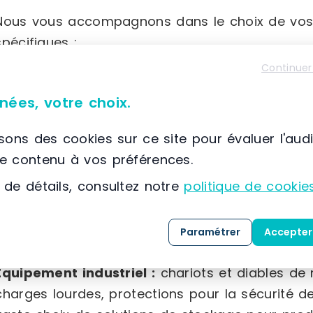
Nous vous accompagnons dans le choix de vos
spécifiques :
Continuer
Équipement de magasin :
gondoles robustes, po
nées, votre choix.
fruits et légumes fabriqués en France, rayonna
sortie de différentes tailles, ainsi qu’une la
isons des cookies sur ce site pour évaluer l'aud
(paniers, séparateurs, broches, porte-étiquettes,
le contenu à vos préférences.
 de détails, consultez notre
politique de cookie
Équipement intérieur :
mobilier d’accueil varié,
plusieurs formats, accessoires sanitaires adapté
que du matériel électoral.
Paramétrer
Accepter
Équipement industriel :
chariots et diables de
charges lourdes, protections pour la sécurité d