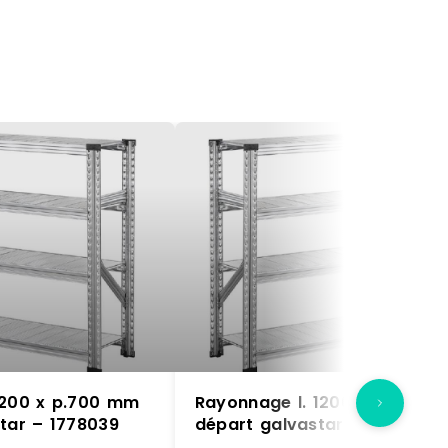
1200 x p.700 mm
Rayonnage l. 1200 x p.700 
star – 1778039
départ galvastar – 1778038