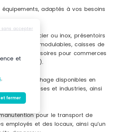
 équipements, adaptés à vos besoins
 sans accepter
rtillons en acier ou inox, présentoirs
ges d’archives modulables, caisses de
rge gamme d’accessoires pour commerces
ience et
 chariots, etc.).
s
.
 vitrines d’affichage disponibles en
s aux entreprises et industries, ainsi
 et fermer
 manutention pour le transport de
es employés et des locaux, ainsi qu’un