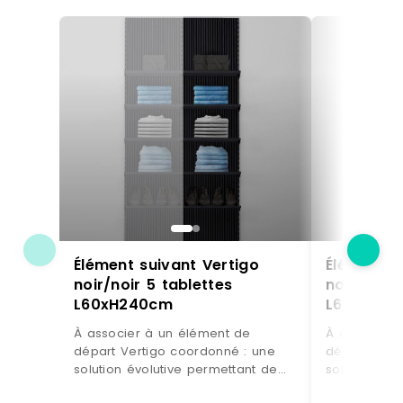
Élément suivant Vertigo
Élément s
noir/noir 5 tablettes
noir/noir 
L60xH240cm
L60xH24
À associer à un élément de
À associer 
départ Vertigo coordonné : une
départ Vert
solution évolutive permettant de
solution évo
doubler votre surface d'exposition
doubler votr