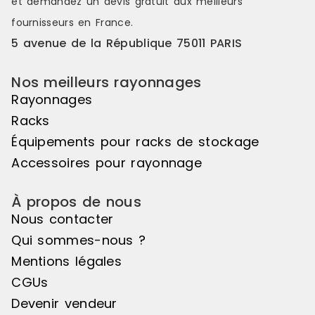
et demandez un
devis gratuit
aux meilleurs
liberté d'utilisation. Veuillez noter
liberté d'uti
que cet élément suivant ne peut
que cet élé
fournisseurs en France.
pas être utilisé de manière
pas être uti
5 avenue de la République 75011 PARIS
autonome, il doit être associé à
autonome, il
l'élément de départ pour créer un
l'élément d
ensemble harmonieux. Couleur
ensemble ha
Nos meilleurs rayonnages
principale : Noir, Matière principale
principale :
Rayonnages
: Bois
: Bois
Racks
Équipements pour racks de stockage
Accessoires pour rayonnage
À propos de nous
Nous contacter
Qui sommes-nous ?
Mentions légales
CGUs
Devenir vendeur