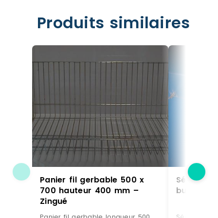
Produits similaires
Panier fil gerbable 500 x
Séparateu
700 hauteur 400 mm –
butée – c
Zingué
Panier fil gerbable longueur 500
Séparateur 