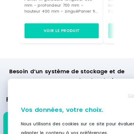
mm - profondeur 700 mm -
longueur 48
hauteur 400 mm - zinguéPanier fil
1 coté bisea
gerbableLongueur 500
transparent
mmProfondeur 700 mmHauteur
mm - longu
400 mmFinition: zinguée Peut être
avec T - 1 c
VOIR LE PRODUIT
VO
équipé d'un porte-
biseautépol
étiquette Fabrication en UE
mm - transp
Référence : FP 0050070 40 ZN
rail Fabriq
EU SPIVIT12
Référence :
Marque : SP
Besoin d’un système de stockage et de
rayonnage ? Demandez des devis
gratuitement et recevez des offres
Co
personnalisées des meilleurs fournisseurs
en moins de 24 heures.
Vos données, votre choix.
Demandez un devis pour
Nous utilisons des cookies sur ce site pour évalue
ce produit
adapter le contenu à vos préférences.