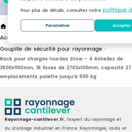
politique 
Pour plus de détails, consultez notre
Paramétrer
Accepter 
Rayonnage cantilever
>
Accessoires pour rayonnage
>
Goupille de sécurité pour rayonnage
>
Rack pour charges lourdes Stow – 4 échelles de
3500x1100mm, 18 lisses de 2700x100mm, capacité 27
emplacements palette jusqu’à 500 kg
Rayonnage-cantilever.fr
, l’expert du rayonnage et
du stockage industriel en France. Rayonnages, racks et