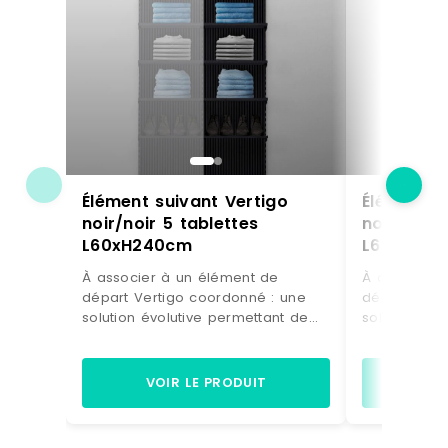
Élément suivant Vertigo
Élément s
noir/noir 5 tablettes
noir/noir 
L60xH240cm
L60xH24
À associer à un élément de
À associer 
départ Vertigo coordonné : une
départ Vert
solution évolutive permettant de
solution évo
doubler votre surface d'exposition
doubler votr
muraleSe fixe directement sur la
muraleSe fix
structure initiale : pour une pose
structure in
VOIR LE PRODUIT
VO
simple et astucieuseDesign
simple et a
différenciant : donne beaucoup de
différencia
caractère à votre univers de
caractère à