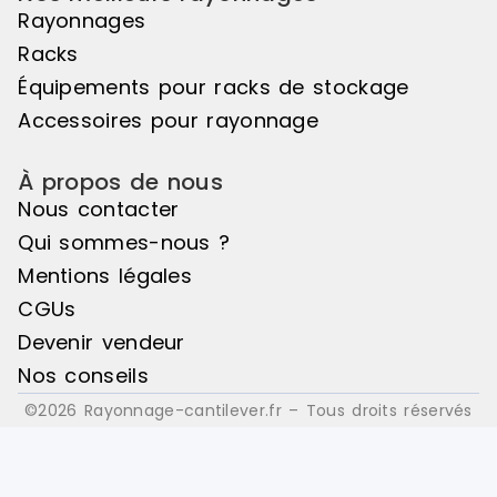
ensemble harmonieux. Couleur
ensemble ha
Rayonnages
principale : Noir, Matière principale
principale :
Racks
: Bois
: Bois
Équipements pour racks de stockage
Accessoires pour rayonnage
À propos de nous
Nous contacter
Qui sommes-nous ?
Mentions légales
CGUs
Devenir vendeur
Nos conseils
©2026 Rayonnage-cantilever.fr – Tous droits réservés