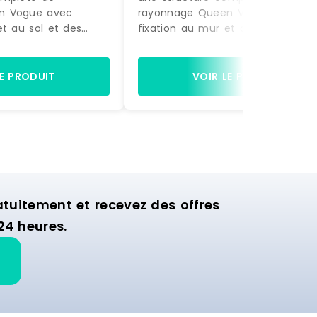
n Vogue avec
rayonnage Queen Vogue avec
et au sol et des
fixation au mur et au sol et des
actement comme sur
accessoires, exactement comme
à être montée.
la photo, prête à être montée.
gères et de 2 bras
Equipée de 4 étagères et de 2 b
LE PRODUIT
VOIR LE PRODUIT
ette structure est
de suspension, cette structure es
nager la zone
idéale pour aménager la zone
ion de votre
murale d'exposition de votre
commerce.
uitement et recevez des offres
24 heures.