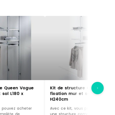
ure Queen Vogue
Kit de structure Queen Vogu
 sol L180 x
fixation mur et sol L180 x
H240cm
s pouvez acheter
Avec ce kit, vous pouvez acheter
omplète de
une structure complète de