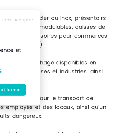
rtillons en acier ou inox, présentoirs
 sans accepter
ges d’archives modulables, caisses de
rge gamme d’accessoires pour commerces
 chariots, etc.).
ience et
 vitrines d’affichage disponibles en
s
.
s aux entreprises et industries, ainsi
 et fermer
 manutention pour le transport de
es employés et des locaux, ainsi qu’un
uits dangereux.