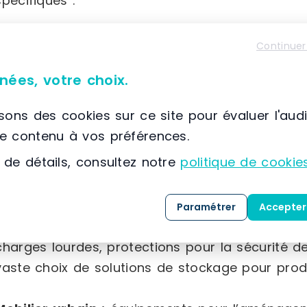
spécifiques :
Équipement de magasin :
gondoles robustes, po
Continuer
fruits et légumes fabriqués en France, rayonna
nées, votre choix.
sortie de différentes tailles, ainsi qu’une la
(paniers, séparateurs, broches, porte-étiquettes,
isons des cookies sur ce site pour évaluer l'aud
le contenu à vos préférences.
Équipement intérieur :
mobilier d’accueil varié,
 de détails, consultez notre
politique de cookie
plusieurs formats, accessoires sanitaires adapté
que du matériel électoral.
Paramétrer
Accepter
Équipement industriel :
chariots et diables de
charges lourdes, protections pour la sécurité d
vaste choix de solutions de stockage pour prod