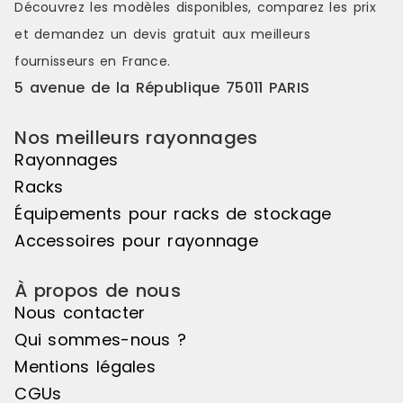
distinctes et attrayantes. Le pas de
distinctes e
Découvrez les modèles disponibles, comparez les
prix
50mm vous offre une véritable
50mm vous o
et demandez un
devis gratuit
aux meilleurs
liberté d'utilisation. Veuillez noter
liberté d'uti
que cet élément suivant ne peut
que cet élé
fournisseurs en France.
pas être utilisé de manière
pas être uti
5 avenue de la République 75011 PARIS
autonome, il doit être associé à
autonome, il
l'élément de départ pour créer un
l'élément d
ensemble harmonieux. Couleur
ensemble ha
Nos meilleurs rayonnages
principale : Noir, Matière principale
principale :
Rayonnages
: Bois
: Bois
Racks
Équipements pour racks de stockage
Accessoires pour rayonnage
À propos de nous
Nous contacter
Qui sommes-nous ?
Mentions légales
CGUs