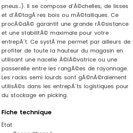
pneus…). Il se compose d’Ã©chelles, de lisses
et d’Ã©tagÃ¨res bois ou mÃ©talliques. Ce
procÃ©dÃ© garantit une grande rÃ©sistance
et une stabilitÃ© maximale pour votre
entrepÃ´t. Ce systÃ¨me permet par ailleurs de
profiter de toute la hauteur du magasin en
utilisant une nacelle Ã©lÃ©vatrice ou une
passerelle entre les rangÃ©es de rayonnage.
Les racks semi lourds sont gÃ©nÃ©ralement
utilisÃ©s dans les entrepÃ´ts logistiques pour
du stockage en picking.
Fiche technique
État