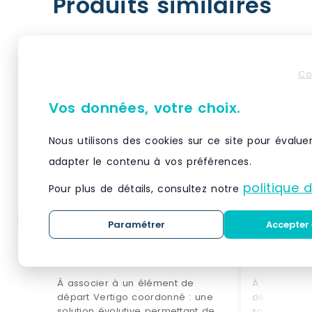
Produits similaires
Co
Vos données, votre choix.
Nous utilisons des cookies sur ce site pour évalue
adapter le contenu à vos préférences.
politique 
Pour plus de détails, consultez notre
Paramétrer
Accepter 
Élément suivant Vertigo
Élément s
noir/noir 5 tablettes
noir/noir 
L60xH240cm
L60xH24
À associer à un élément de
À associer 
départ Vertigo coordonné : une
départ Vert
solution évolutive permettant de
solution évo