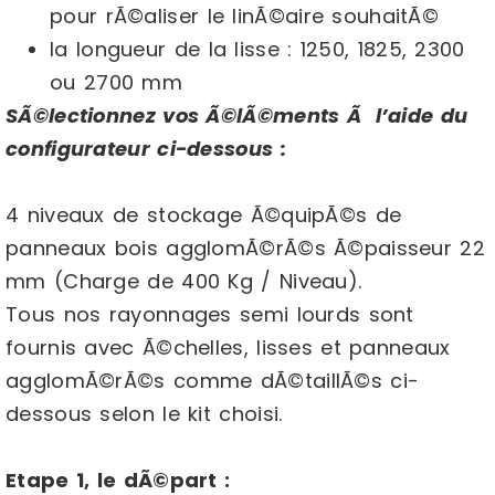
pour rÃ©aliser le linÃ©aire souhaitÃ©
la longueur de la lisse : 1250, 1825, 2300
ou 2700 mm
SÃ©lectionnez vos Ã©lÃ©ments Ã l’aide du
configurateur ci-dessous :
4 niveaux de stockage Ã©quipÃ©s de
panneaux bois agglomÃ©rÃ©s Ã©paisseur 22
mm (Charge de 400 Kg / Niveau).
Tous nos rayonnages semi lourds sont
fournis avec Ã©chelles, lisses et panneaux
agglomÃ©rÃ©s comme dÃ©taillÃ©s ci-
dessous selon le kit choisi.
Etape 1, le dÃ©part :