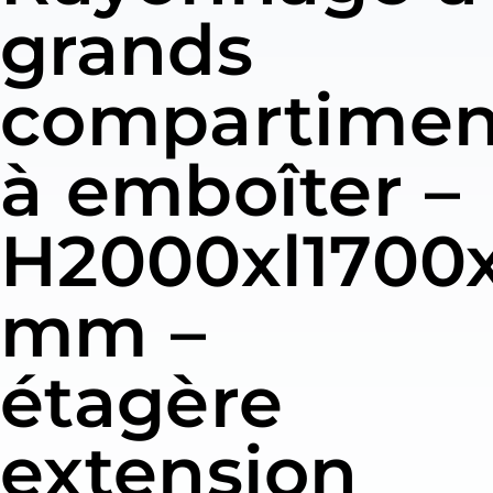
grands
compartimen
à emboîter –
H2000xl1700
mm –
étagère
extension