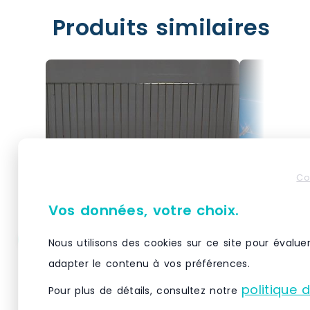
Produits similaires
Co
Vos données, votre choix.
Nous utilisons des cookies sur ce site pour évalue
Panier fil gerbable 500 x
Séparateu
adapter le contenu à vos préférences.
700 hauteur 400 mm –
butée – c
Zingué
politique 
Pour plus de détails, consultez notre
Panier fil gerbable longueur 500
Séparateur 