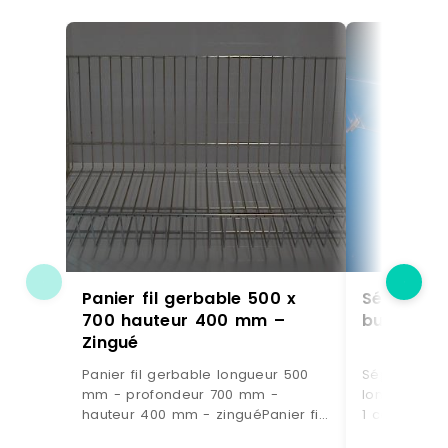
Panier fil gerbable 500 x
Séparateu
700 hauteur 400 mm –
butée – c
Zingué
Panier fil gerbable longueur 500
Séparateur 
mm - profondeur 700 mm -
longueur 48
hauteur 400 mm - zinguéPanier fil
1 coté bisea
gerbableLongueur 500
transparent