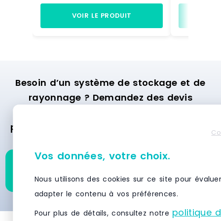
mmProfondeur 700 mmHauteur
mm - longu
400 mmFinition: zinguée Peut être
avec T - 1 c
VOIR LE PRODUIT
VO
équipé d'un porte-
biseautépol
étiquette Fabrication en UE
mm - transp
Référence : FP 0050070 40 ZN
rail Fabriq
EU SPIVIT12
Référence :
Marque : SP
Besoin d’un système de stockage et de
rayonnage ? Demandez des devis
gratuitement et recevez des offres
personnalisées des meilleurs fournisseurs
Co
en moins de 24 heures.
Vos données, votre choix.
Demandez un devis pour
ce produit
Nous utilisons des cookies sur ce site pour évalue
adapter le contenu à vos préférences.
politique 
Pour plus de détails, consultez notre