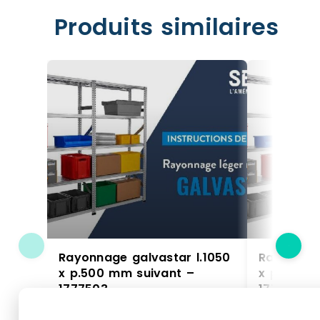
Produits similaires
Rayonnage galvastar l.1050
Rayonnage
x p.500 mm suivant –
x p.400 m
1777503
1777406
1777503 - Kit suivant rayonnage
1777406 - Ki