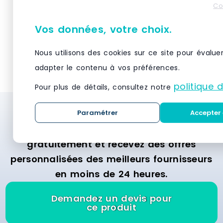
métallique galvanisé avec - 8
Galvabacs a
Co
niveaux tablettes. Charge 155 kg
tablettes p
par niveau- 21 bacs à bec
kg par nivea
Vos données, votre choix.
plastique de 28 litres bleus.
coloris Vert
(dimensions H. 200 x L. 300 x P. 500
200 x P. 35
VOIR LE PRODUIT
VO
Nous utilisons des cookies sur ce site pour évalue
mm) Dimensions > Hors tout : L.
rayonnage : H
1090 x P. 500 x H.1972 mm> Poids :
400 mm
adapter le contenu à vos préférences.
60 kg.
politique 
Pour plus de détails, consultez notre
Paramétrer
Accepter 
Besoin d’un système de stockage et de
rayonnage ? Demandez des devis
gratuitement et recevez des offres
personnalisées des meilleurs fournisseurs
en moins de 24 heures.
Demandez un devis pour
ce produit