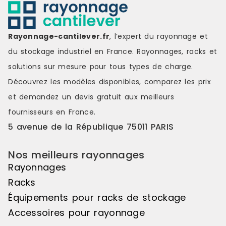
parfaite les supports de
parfaite les
présentation des 2 éléments (de
présentatio
départ + suivant), vous ouvrant la
départ + sui
voie à la création de symétries
voie à la cr
Rayonnage-cantilever.fr
, l’expert du rayonnage et
visuelles saisissantes, de jeux de
visuelles sa
du stockage industriel en France. Rayonnages, racks et
couleurs s'étendant sur une belle
couleurs s'é
longueur de linéaire, ou encore de
longueur de
solutions sur mesure pour tous types de charge.
variations de hauteurs d'exposition
variations d
Découvrez les modèles disponibles, comparez les
prix
pour réaliser des mises en scène
pour réalis
distinctes et attrayantes. Le pas de
distinctes e
et demandez un
devis gratuit
aux meilleurs
50mm vous offre une véritable
50mm vous o
fournisseurs en France.
liberté d'utilisation. Veuillez noter
liberté d'uti
que cet élément suivant ne peut
que cet élé
5 avenue de la République 75011 PARIS
pas être utilisé de manière
pas être uti
autonome, il doit être associé à
autonome, il
Nos meilleurs rayonnages
l'élément de départ pour créer un
l'élément d
ensemble harmonieux. Couleur
ensemble ha
Rayonnages
principale : Noir, Matière principale
principale :
Racks
: Bois
: Bois
Équipements pour racks de stockage
Accessoires pour rayonnage