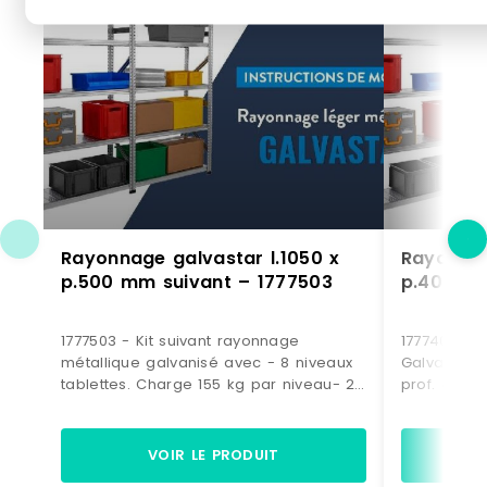
Rayonnage galvastar l.1050 x
Rayonnag
p.500 mm suivant – 1777503
p.400 mm
1777503 - Kit suivant rayonnage
1777406 - K
métallique galvanisé avec - 8 niveaux
Galvabacs 
tablettes. Charge 155 kg par niveau- 21
prof. 400 
bacs à bec plastique de 28 litres bleus.
niveau. > 4
(dimensions H. 200 x L. 300 x P. 500
(dimensions
mm) Dimensions > Hors tout : L. 1090 x
mm) Dimens
VOIR LE PRODUIT
P. 500 x H.1972 mm> Poids : 60 kg.
L. 1090 x P