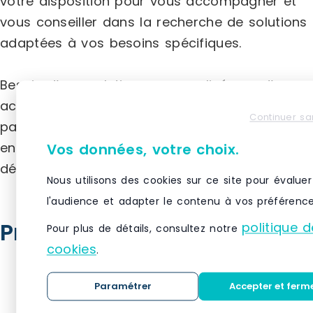
votre disposition pour vous accompagner et
vous conseiller dans la recherche de solutions
adaptées à vos besoins spécifiques.
Besoin d’une solution personnalisée ou d’un
accompagnement dédié ? Contactez-nous
Continuer sa
par téléphone ou par email. Nous nous
engageons à vous répondre dans les meilleurs
Vos données, votre choix.
délais.
Nous utilisons des cookies sur ce site pour évaluer
l'audience et adapter le contenu à vos préférence
Produits similaires
politique d
Pour plus de détails, consultez notre
cookies
.
Paramétrer
Accepter et ferm