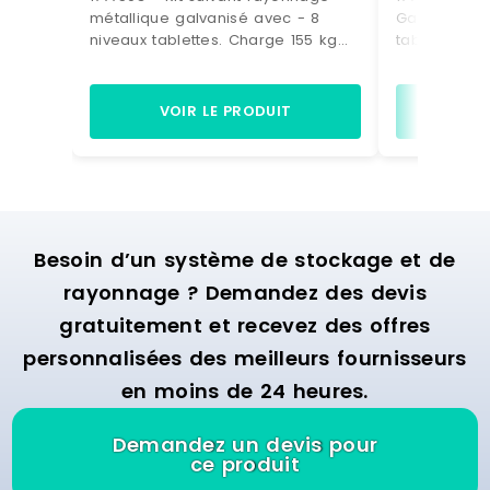
métallique galvanisé avec - 8
Galvabacs a
niveaux tablettes. Charge 155 kg
tablettes p
par niveau- 21 bacs à bec
kg par nivea
plastique de 28 litres bleus.
coloris Vert
(dimensions H. 200 x L. 300 x P. 500
200 x P. 35
VOIR LE PRODUIT
VO
mm) Dimensions > Hors tout : L.
rayonnage : H
1090 x P. 500 x H.1972 mm> Poids :
400 mm
60 kg.
Besoin d’un système de stockage et de
rayonnage ? Demandez des devis
gratuitement et recevez des offres
personnalisées des meilleurs fournisseurs
en moins de 24 heures.
Demandez un devis pour
ce produit