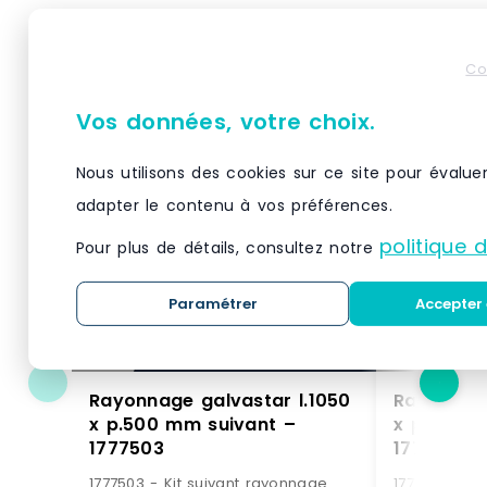
Produits similaires
Co
Vos données, votre choix.
Nous utilisons des cookies sur ce site pour évalue
adapter le contenu à vos préférences.
politique 
Pour plus de détails, consultez notre
Paramétrer
Accepter 
Rayonnage galvastar l.1050
Rayonnage
x p.500 mm suivant –
x p.400 m
1777503
1777406
1777503 - Kit suivant rayonnage
1777406 - Ki