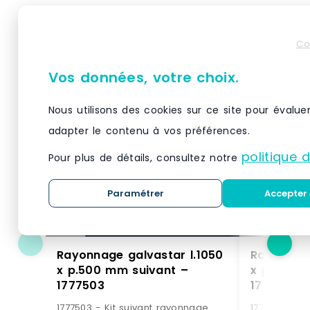
Produits similaires
Co
Vos données, votre choix.
Nous utilisons des cookies sur ce site pour évalue
adapter le contenu à vos préférences.
politique 
Pour plus de détails, consultez notre
Paramétrer
Accepter 
Rayonnage galvastar l.1050
Rayonnage
x p.500 mm suivant –
x p.400 m
1777503
1777406
1777503 - Kit suivant rayonnage
1777406 - Ki