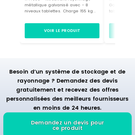
métallique galvanisé avec - 8
Galvabacs a
niveaux tablettes. Charge 155 kg
tablettes p
par niveau- 21 bacs à bec
kg par nivea
plastique de 28 litres bleus.
coloris Vert
(dimensions H. 200 x L. 300 x P. 500
200 x P. 35
VOIR LE PRODUIT
VO
mm) Dimensions > Hors tout : L.
rayonnage : H
1090 x P. 500 x H.1972 mm> Poids :
400 mm
60 kg.
Besoin d’un système de stockage et de
rayonnage ? Demandez des devis
gratuitement et recevez des offres
personnalisées des meilleurs fournisseurs
en moins de 24 heures.
Demandez un devis pour
ce produit