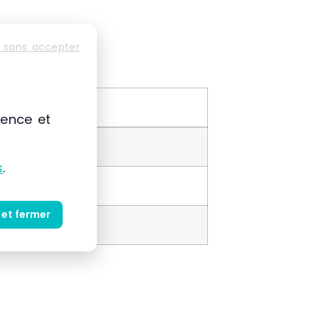
 sans accepter
ience et
s
.
 et fermer