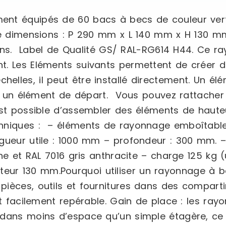
ent équipés de 60 bacs à becs de couleur ver
 de dimensions : P 290 mm x L 140 mm x H 130 
ulons. Label de Qualité GS/ RAL-RG614 H44. Ce r
t. Les Eléments suivants permettent de créer 
elles, il peut être installé directement. Un é
é à un élément de départ. Vous pouvez rattache
st possible d’assembler des éléments de hauteur
chniques : – éléments de rayonnage emboîtable
ngueur utile : 1000 mm – profondeur : 300 mm.
ne et RAL 7016 gris anthracite – charge 125 kg (u
ur 130 mm.Pourquoi utiliser un rayonnage à ba
pièces, outils et fournitures dans des compart
 et facilement repérable. Gain de place : les r
 dans moins d’espace qu’un simple étagère, ce 