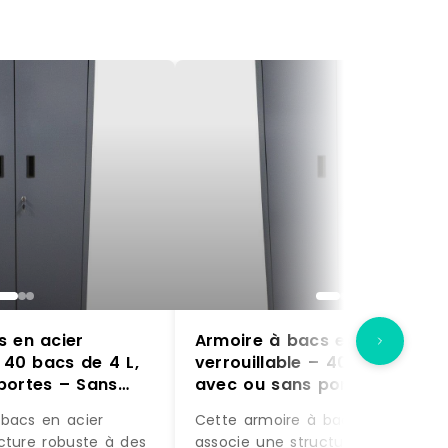
s en acier
Armoire à bacs en acier
– 40 bacs de 4 L,
verrouillable – 40 bacs de 4 
portes – Sans
avec ou sans portes – Sans
 / 84 x 1L
portes / Rouge / 40 x 4L
bacs en acier
Cette armoire à bacs en acier
cture robuste à des
associe une structure robuste à 