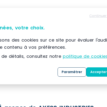
Continuer
nées, votre choix.
Caractéristiques du matériel
isons des cookies sur ce site pour évaluer l'aud
le contenu à vos préférences.
Rouleau
 de détails, consultez notre
politique de cookie
45 pieds
Paramétrer
Accepter
Acier