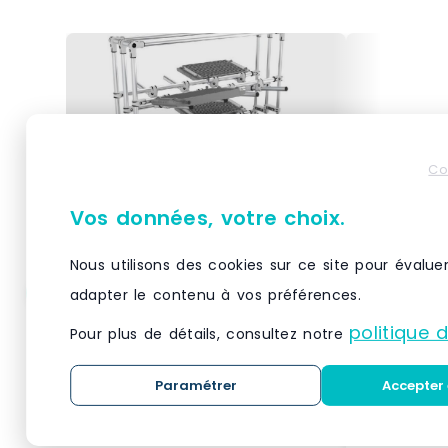
Co
Vos données, votre choix.
Nous utilisons des cookies sur ce site pour évalue
adapter le contenu à vos préférences.
Cantilver 3 niveaux
Cantileve
politique 
Pour plus de détails, consultez notre
Paramétrer
Accepter 
Le Cantilever 3 niveaux est une
Le Cantileve
solution de stockage idéale pour
apporte une 
les charges longues,
le stockage 
encombrantes ou irrégulières
charges lon