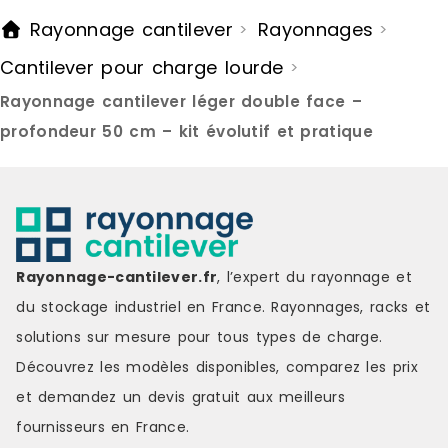
de répartir efficacement les
roulettes pi
Rayonnage cantilever
Rayonnages
>
>
charges et d'offrir un accès rapide
pivotantes 
aux éléments stockés, tout en
offre une bo
Cantilever pour charge lourde
>
optimisant l'organisation de
positionnem
l'espace.Conception stable pour
roulettes s
Rayonnage cantilever léger double face –
installation fixeMonté sur pieds, ce
usage occasi
modèle garantit une excellente
l'adaptatio
profondeur 50 cm – kit évolutif et pratique
stabilité, idéale pour une
travail.Cap
implantation durable en atelier, en
fiableChaqu
zone de stockage ou en
jusqu'à 65 
environnement industriel.Capacité
admissible t
de charge adaptéeChaque niveau
garantissant
peut supporter jusqu'à 65 kgs pour
des charges.
une charge admissible totale de
entièrement
Rayonnage-cantilever.fr
, l’expert du rayonnage et
350 kgs, assurant un stockage
Cantilever m
du stockage industriel en France. Rayonnages, racks et
fiable et sécurisé.Prêt à
immédiateme
l'emploiLivré entièrement
constitue un
solutions sur mesure pour tous types de charge.
assemblé, le Cantilever 3 niveaux
allier stock
Découvrez les modèles disponibles, comparez les
prix
est immédiatement opérationnel
Référence : 
et constitue une solution simple et
Disponible M
et demandez un
devis gratuit
aux meilleurs
efficace pour organiser le
fournisseurs en France.
stockage de charges longues.