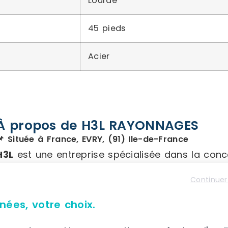
Lourde
45 pieds
Acier
À propos de H3L RAYONNAGES
📌 Située à France, EVRY, (91) Ile-de-France
H3L
est une entreprise spécialisée dans la conce
stockage industriel
. Forte de plus de 20 ans d
Continuer
sélection de produits, qu’ils soient neufs ou d’
spécifiques des professionnels dans l’aménage
nées, votre choix.