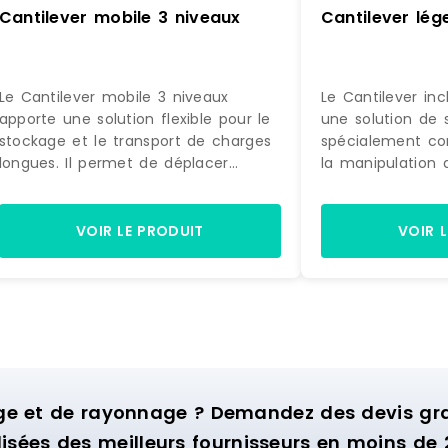
Cantilever mobile 3 niveaux
Cantilever lég
Le Cantilever mobile 3 niveaux
Le Cantilever inc
apporte une solution flexible pour le
une solution de 
stockage et le transport de charges
spécialement con
longues. Il permet de déplacer
la manipulation 
facilement les matériaux au plus
tout en amélioran
près des zones de travail, améliorant
Grâce à son incli
ainsi la productivité et la fluidité des
une prise en mai
VOIR LE PRODUIT
VOIR 
opérations.Structure allégée et
produits, réduisa
robusteSa structure modulaire en
optimisant les o
aluminium réduit le poids de 40 %
stockage et de p
par rapport à une structure en acier
légère et résista
classique, tout en garantissant une
modulaire en al
excellente résistance. Cette
réduire le poids
conception facilite les déplacements
à une structure 
tout en assurant une grande
conventionnelle,
ge et de rayonnage ? Demandez des devis grat
longévité.Stockage fonctionnel avec
une excellente ri
isées des meilleurs fournisseurs en moins de 