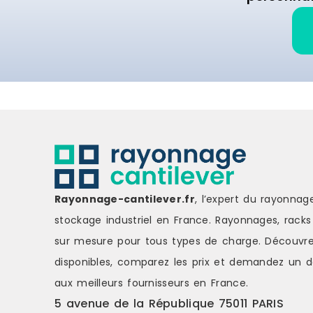
conception assure une grande
durabilité et une parfaite stabilité
pour un usage quotidien.Stockage
optimisé avec bras porteursLe
cantilever est équipé de 3 niveaux
de stockage de type bras porteurs,
chacun disposant de 4 tubes de
chaque côté. Cette configuration
permet de répartir efficacement les
charges et d'offrir un accès rapide
aux éléments stockés, tout en
optimisant l'organisation de
l'espace.Conception stable pour
Rayonnage-cantilever.fr
, l’expert du rayonnag
installation fixeMonté sur pieds, ce
modèle garantit une excellente
stockage industriel en France. Rayonnages, racks 
stabilité, idéale pour une
sur mesure pour tous types de charge.
Découvre
implantation durable en atelier, en
zone de stockage ou en
disponibles, comparez les
prix
et demandez un
d
environnement industriel.Capacité de
aux meilleurs fournisseurs en France.
charge adaptéeChaque niveau peut
5 avenue de la République 75011 PARIS
supporter jusqu'à 65 kgs pour une