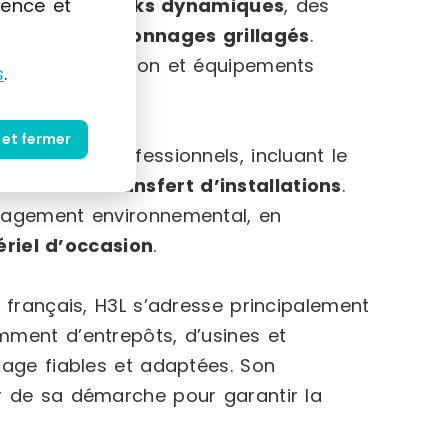
tiers
, des
racks dynamiques
, des
ience et
nsi que des
rayonnages grillagés
.
res de protection et équipements
s
.
.
 et fermer
 services professionnels, incluant le
rmité
et le
transfert d’installations
.
ngagement environnemental, en
riel d’occasion
.
 français, H3L s’adresse principalement
mment d’entrepôts, d’usines et
kage fiables et adaptées. Son
r de sa démarche pour garantir la