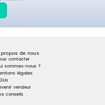
ntit une grande
déplacer.Stockage incliné
 stabilité optimale
fonctionnelComposé de 3 niveau
uotidien.Stockage
de bras porteurs inclinés avec 4
s d'ergonomieLe
tubes de chaque côté, il permet
quipé de 3 niveaux
stocker efficacement des éléme
 inclinés, chacun
longs tout en facilitant leur accè
ubes de chaque
leur manipulation.Mobilité adapté
guration facilite le
aux environnements
arges longues tout
dynamiquesÉquipé de 2 roulettes
r accessibilité,
pivotantes et 2 roulettes pivotan
ations de
avec freins, ce modèle assure u
 propos de nous
de déchargement
bonne maniabilité et un
ous contacter
lus
positionnement sécurisé. Les
ui sommes-nous ?
ception stable pour
roulettes sont conçues pour un
Monté sur pieds, ce
entions légales
usage occasionnel, offrant une
ne excellente
flexibilité d'utilisation.Capacité de
GUs
 pour une
charge fiableChaque niveau
evenir vendeur
able en atelier ou en
supporte jusqu'à 110 kgs pour une
e.Capacité de
charge admissible totale de 450 
os conseils
Chaque niveau peut
garantissant un transport et un
à 110 kgs pour une
stockage sécurisés.Prêt à