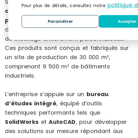
Son offre inclut notamment des
politique 
Pour plus de détails, consultez notre
cantilevers
(légers et lourds), des
racks à
palettes
, des
structures autoportantes
,
Paramétrer
Accepter 
des
plateformes
ainsi que des solutions
de stockage entièrement personnalisées.
Ces produits sont conçus et fabriqués sur
un site de production de 30 000 m²,
comprenant 9 500 m² de bâtiments
industriels.
L’entreprise s’appuie sur un
bureau
d’études intégré
, équipé d’outils
techniques performants tels que
SolidWorks
et
AutoCAD
, pour développer
des solutions sur mesure répondant aux