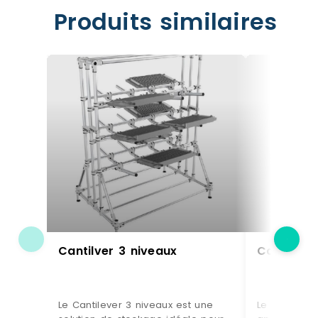
Produits similaires
Cantilver 3 niveaux
Cantileve
Le Cantilever 3 niveaux est une
Le Cantileve