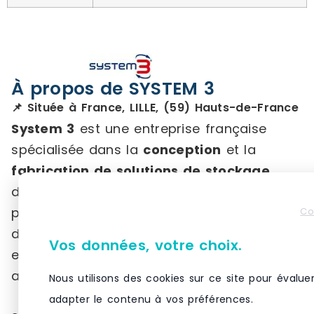
À propos de SYSTEM 3
📌 Située à France, LILLE, (59) Hauts-de-France
System 3
est une entreprise française
spécialisée dans la
conception
et la
fabrication de solutions de stockage
destinées aux environnements
professionnels. Forte de plus de 20 ans
Co
d’expertise en innovation technologique,
Vos données, votre choix.
elle propose une large gamme de produits
adaptés aux besoins variés de ses clients.
Nous utilisons des cookies sur ce site pour évalue
adapter le contenu à vos préférences.