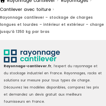
Rayonnage cantilever
Rayonnages
>
>
charges et d'offrir un accès rapide
pivotantes 
aux éléments stockés, tout en
offre une bo
Cantilever avec toiture
>
optimisant l'organisation de
positionnem
l'espace.Conception stable pour
roulettes s
Rayonnage cantilever – stockage de charges
installation fixeMonté sur pieds, ce
usage occasi
modèle garantit une excellente
l'adaptatio
longues et lourdes – intérieur et extérieur – charge
stabilité, idéale pour une
travail.Cap
jusqu’à 1350 kg par bras
implantation durable en atelier, en
fiableChaqu
zone de stockage ou en
jusqu'à 65 
environnement industriel.Capacité
admissible t
de charge adaptéeChaque niveau
garantissant
peut supporter jusqu'à 65 kgs pour
des charges.
une charge admissible totale de
entièrement
350 kgs, assurant un stockage
Cantilever m
Rayonnage-cantilever.fr
, l’expert du rayonnage et
fiable et sécurisé.Prêt à
immédiateme
l'emploiLivré entièrement
constitue un
du stockage industriel en France. Rayonnages, racks et
assemblé, le Cantilever 3 niveaux
allier stock
solutions sur mesure pour tous types de charge.
est immédiatement opérationnel
Référence : 
et constitue une solution simple et
Disponible M
Découvrez les modèles disponibles, comparez les
prix
efficace pour organiser le
et demandez un
devis gratuit
aux meilleurs
stockage de charges longues.
Référence : 18A-1 Disponibilité :
fournisseurs en France.
Disponible Marque : Trilogiq