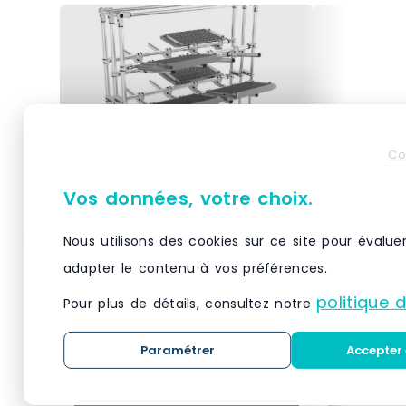
Co
Vos données, votre choix.
Nous utilisons des cookies sur ce site pour évalue
Cantilver 3 niveaux
Cantileve
adapter le contenu à vos préférences.
politique 
Pour plus de détails, consultez notre
Le Cantilever 3 niveaux est une
Le Cantileve
solution de stockage idéale pour
apporte une 
Paramétrer
Accepter 
les charges longues,
le stockage 
encombrantes ou irrégulières
charges lon
telles que tubes, profilés ou
déplacer fa