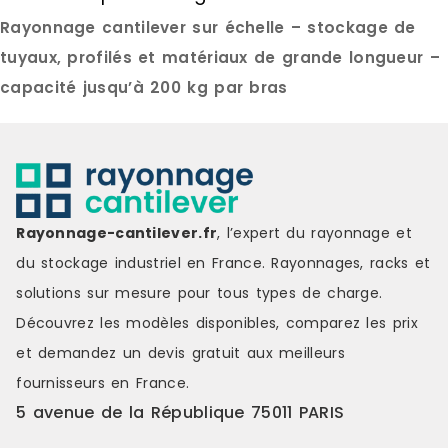
l'espace.Conception stable pour
roulettes s
Rayonnage cantilever sur échelle – stockage de
installation fixeMonté sur pieds, ce
usage occasi
modèle garantit une excellente
l'adaptatio
tuyaux, profilés et matériaux de grande longueur –
stabilité, idéale pour une
travail.Cap
capacité jusqu’à 200 kg par bras
implantation durable en atelier, en
fiableChaqu
zone de stockage ou en
jusqu'à 65 
environnement industriel.Capacité
admissible t
de charge adaptéeChaque niveau
garantissant
peut supporter jusqu'à 65 kgs pour
des charges.
une charge admissible totale de
entièrement
350 kgs, assurant un stockage
Cantilever m
Rayonnage-cantilever.fr
, l’expert du rayonnage et
fiable et sécurisé.Prêt à
immédiateme
l'emploiLivré entièrement
constitue un
du stockage industriel en France. Rayonnages, racks et
assemblé, le Cantilever 3 niveaux
allier stock
solutions sur mesure pour tous types de charge.
est immédiatement opérationnel
Référence : 
et constitue une solution simple et
Disponible M
Découvrez les modèles disponibles, comparez les
prix
efficace pour organiser le
et demandez un
devis gratuit
aux meilleurs
stockage de charges longues.
Référence : 18A-1 Disponibilité :
fournisseurs en France.
Disponible Marque : Trilogiq
5 avenue de la République 75011 PARIS