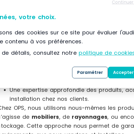
Avec plus de
30 ans d’expérience
, OPS s’impo
Continuer
dans le domaine des équipements neufs et d’oc
nées, votre choix.
OPS propose :
Des produits neufs à des
prix négociés
aup
isons des cookies sur ce site pour évaluer l'aud
Des équipements d’occasion offrant jusqu’
le contenu à vos préférences.
neuf.
 de détails, consultez notre
politique de cookie
Nous mettons également un point d’honneur à off
Un accueil personnalisé, que ce soit en mag
messagerie ou chat.
Paramétrer
Accepter
Un stock varié comprenant des matériels ne
Une expertise approfondie des produits, acqu
installation chez nos clients.
Chez OPS, nous utilisons nous-mêmes les produi
s’agisse de
mobiliers
, de
rayonnages
, ou enco
stockage. Cette approche nous permet de garan