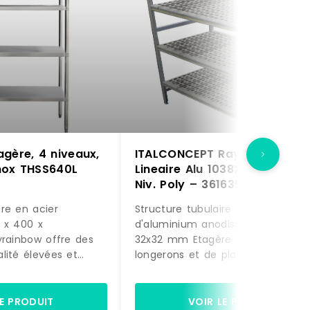
gère, 4 niveaux,
ITALCONCEPT Rayonnage
nox THSS640L
Lineaire Alu 1038X373 H.1700
Niv. Poly – 3616350196101
re en acier
Structure tubulaire alliage
 x 400 x
d'aluminium anodisé avec monta
yrainbow offre des
32x32 mm Etagère constituée de
lité élevées et
longerons et de plateaux
ctement du fabricant
polypropylène ajourés amovibles
ix.Généralités :en
Vérins de réglage ±15 mm Monta
ickel AISI 201,
sans outil - livré démonté Charg
LE PRODUIT
VOIR LE PRODUIT