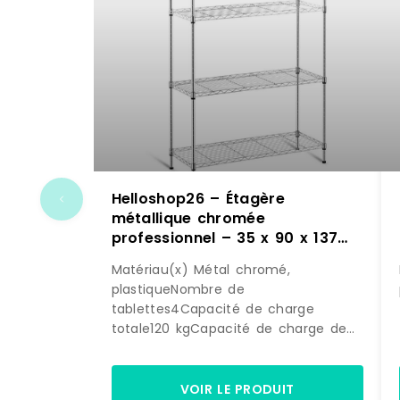
Helloshop26 – Étagère
métallique chromée
professionnel – 35 x 90 x 137
cm – 120 kg 14_0001534 –
Matériau(x) Métal chromé,
métal 3000187158980
plastiqueNombre de
tablettes4Capacité de charge
totale120 kgCapacité de charge de
chaque tablette30 kgHauteur max.
des tablettes137Dimensions des
tablettes35 x 90 cmDimensions
VOIR LE PRODUIT