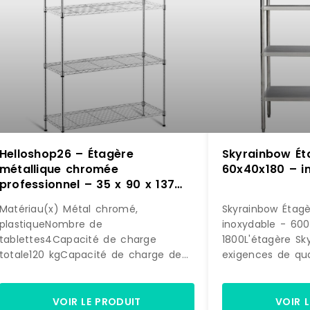
Helloshop26 – Étagère
Skyrainbow Éta
métallique chromée
60x40x180 – i
professionnel – 35 x 90 x 137
cm – 120 kg 14_0001534 –
Matériau(x) Métal chromé,
Skyrainbow Étagè
métal 3000187158980
plastiqueNombre de
inoxydable - 600
tablettes4Capacité de charge
1800L'étagère Sk
totale120 kgCapacité de charge de
exigences de qua
chaque tablette30 kgHauteur max.
constantes dire
des tablettes137Dimensions des
à un excellent pr
tablettes35 x 90 cmDimensions
acier au chrome-n
VOIR LE PRODUIT
VOIR 