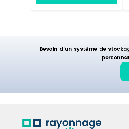
(LxlxH)90 x 35 x 139 cmPoids7,5
kgDimensions de l'envoi (LxlxH)91,5 x
36,5 x 14 cmPoids de l'envoi8,4 kg
Marque : HELLOSHOP26 Matière :
metal Délai de livraison : 3-7 jours
ouvrés
Besoin d’un système de stocka
personnal