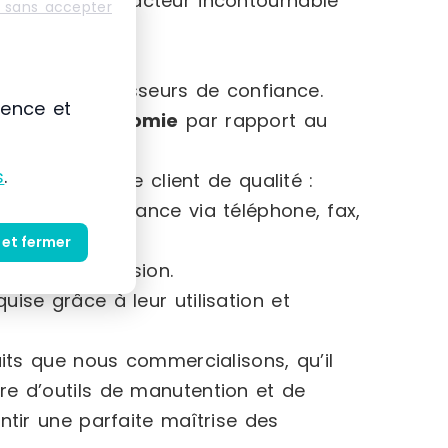
se comme un acteur incontournable
 sans accepter
casion.
rès de fournisseurs de confiance.
ience et
à
70 % d’économie
par rapport au
s
.
rir un service client de qualité :
asin ou à distance via téléphone, fax,
 et fermer
ufs et d’occasion.
ise grâce à leur utilisation et
ts que nous commercialisons, qu’il
re d’outils de manutention et de
tir une parfaite maîtrise des