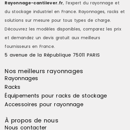
Rayonnage-cantilever.fr
, l’expert du rayonnage et
disponiblesTrois configurations de
contenu et fa
bacs polypropylène sont
Pour les en
du stockage industriel en France. Rayonnages, racks et
proposées selon la nature de vos
contrainte d
solutions sur mesure pour tous types de charge.
articles :40 bacs de 4L : visserie
également n
courante, petit outillage,
sans portes
Découvrez les modèles disponibles, comparez les
prix
consommables d'atelier84 bacs
libre.Struct
et demandez un
devis gratuit
aux meilleurs
de 1L : composants électroniques,
accèsFabriq
joints, petites pièces de
cette armoi
fournisseurs en France.
précision32 bacs de 10L : pièces
charge stat
5 avenue de la République 75011 PARIS
volumineuses, kits d'intervention,
tablette. Le
stocks tamponsStructure acier et
équipées de
bacs repositionnablesLa structure
de restreind
Nos meilleurs rayonnages
en acier supporte l'ensemble des
sensibles ou
Rayonnages
tablettes et des bacs sans
ajoutée. El
déformation dans le temps. Les
sans outil s
Racks
bacs plastique sont amovibles et
dans tout e
Équipements pour racks de stockage
repositionnables librement selon
professionne
l'évolution de vos références
d'applicati
Accessoires pour rayonnage
stockées, et disponibles en
portes est u
plusieurs coloris (bleu, rouge)
de producti
À propos de nous
pour un tri visuel rapide par
pièces déta
catégorie. Les tablettes sont
maintenance 
Nous contacter