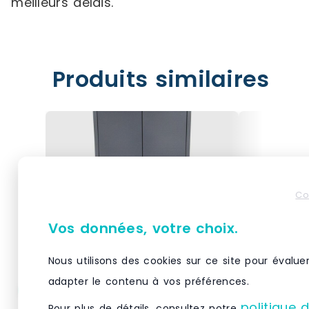
meilleurs délais.
Produits similaires
Co
Vos données, votre choix.
Nous utilisons des cookies sur ce site pour évalue
adapter le contenu à vos préférences.
Armoire à bacs en acier
Armoire à
politique 
Pour plus de détails, consultez notre