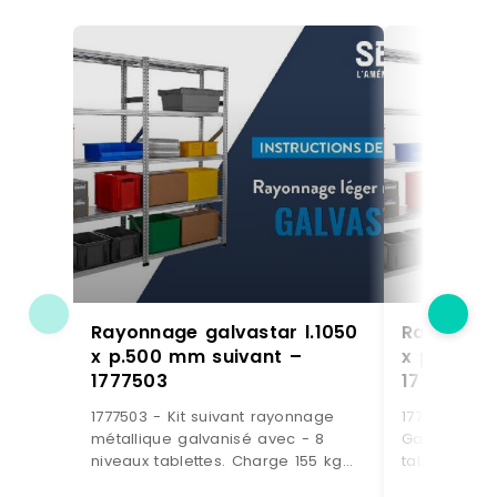
Rayonnage galvastar l.1050
Rayonnage
x p.500 mm suivant –
x p.400 m
1777503
1777406
1777503 - Kit suivant rayonnage
1777406 - Ki
métallique galvanisé avec - 8
Galvabacs a
niveaux tablettes. Charge 155 kg
tablettes p
par niveau- 21 bacs à bec
kg par nivea