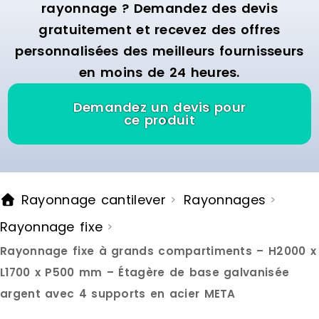
Nous étudions votre projet et vous
ranger et d
rayonnage ? Demandez des devis
conseillons sur la solution de
produits de
gratuitement et recevez des offres
stockage la plus adaptée à votre
efficace. Vo
secteur d’activité et vos
délimiter vo
personnalisées des meilleurs fournisseurs
contraintes sanitaires
espace de t
en moins de 24 heures.
de confort et de
nous vous p
gamme d’ac
Demandez un devis pour
rendre la vie
ce produit
N’hésitez p
pour en savo
part de votr
conseillons 
plus approp
Rayonnage cantilever
Rayonnages
>
>
accompagno
Rayonnage fixe
>
Rayonnage fixe à grands compartiments – H2000 x
L1700 x P500 mm – Étagère de base galvanisée
argent avec 4 supports en acier META