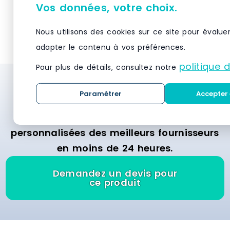
de chaque tablette30 kgHauteur
de chaque t
Vos données, votre choix.
max. des tablettes137Dimensions
max. des ta
VOIR LE PRODUIT
VO
des tablettes35 x 90 cmDimensions
des tablett
Nous utilisons des cookies sur ce site pour évalue
(LxlxH)90 x 35 x 139 cmPoids7,5
(LxlxH)90 x 
kgDimensions de l'envoi (LxlxH)91,5
kgDimensions
adapter le contenu à vos préférences.
x 36,5 x 14 cmPoids de l'envoi8,4
x 36,5 x 14 
politique 
kg Marque : HELLOSHOP26 Matière :
kg Marque :
Pour plus de détails, consultez notre
metal Délai de livraison : 3-7 jours
metal Délai 
Besoin d’un système de stockage et de
ouvrés
ouvrés
Paramétrer
Accepter 
rayonnage ? Demandez des devis
gratuitement et recevez des offres
personnalisées des meilleurs fournisseurs
en moins de 24 heures.
Demandez un devis pour
ce produit