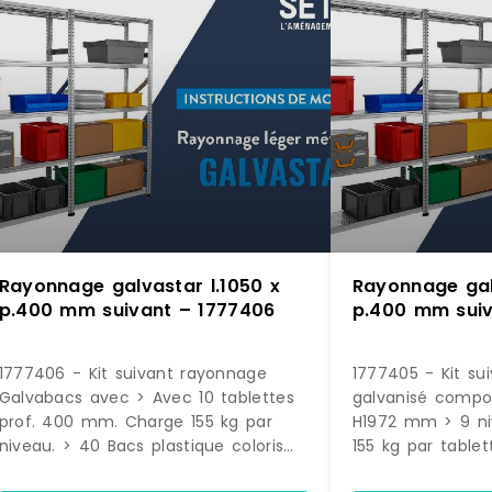
Rayonnage galvastar l.1050 x
Rayonnage gal
p.400 mm suivant – 1777406
p.400 mm suiv
1777406 - Kit suivant rayonnage
1777405 - Kit su
Galvabacs avec > Avec 10 tablettes
galvanisé compos
prof. 400 mm. Charge 155 kg par
H1972 mm > 9 ni
niveau. > 40 Bacs plastique coloris
155 kg par tablet
Vert (dimensions H. 145 x L. 200 x P.
plastiques volume