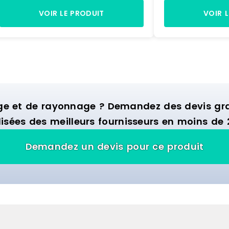
350 mm) Dimensions rayonnage : H.
vert - Dimensions
1972 x L. 1090 x P. 400 mm
350 mm. > 16 bac
VOIR LE PRODUIT
VOIR 
volume 12,5 litre
Dimensions H. 20
mmDimensions H. 
400 mm
ge et de rayonnage ? Demandez des devis grat
isées des meilleurs fournisseurs en moins de 
Demandez un devis pour ce produit