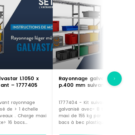
vastar l.1050 x
Rayonnage galvastar l.1050 
ant – 1777405
p.400 mm suivant – 1777404
ivant rayonnage
1777404 - Kit suivant rayonnage
é de > 1 échelle
galvanisé avec- 8 tablettes. Cha
veaux . Charge maxi
maxi de 155 kg par tablette.- 28
te> 16 bacs
bacs à bec plastique volume 12,5
 9,4 litres coloris
litres coloris rouge. (dimensions H