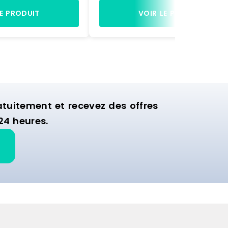
 H. 145 x L. 200 x P.
200 x L. 200 x P. 350 mm)Dimens
s plastiques
du rayonnage : H. 1972 x L. 1090 x
LE PRODUIT
VOIR LE PRODUIT
s coloris rouge -
400 mm
0 x L. 200 x P. 350
1972 x L. 1090 x P.
uitement et recevez des offres
24 heures.