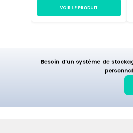
L. 300 x P. 500 mm) Dimensions >
Hors tout : L. 1090 x P. 500 x H.1972
VOIR LE PRODUIT
mm> Poids : 60 kg.
Besoin d’un système de stocka
personnal