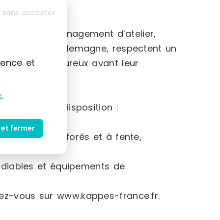
 sans accepter
oduits d’aménagement d’atelier,
 fabriqués en Allemagne, respectent un
ience et
contrôles rigoureux avant leur
s
.
eprise met à disposition :
 et fermer
panneaux perforés et à fente,
 diables et équipements de
dez-vous sur www.kappes-france.fr.