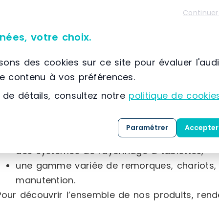
À propos de Kappes France
Continuer
📌 Située à France, POISSY, (78) Ile-de-France
Kappes France
propose une large gamme de pr
nées, votre choix.
directement issus de l’usine. Ces équipements,
isons des cookies sur ce site pour évaluer l'aud
cahier des charges strict et sont soumis à des 
le contenu à vos préférences.
expédition.
 de détails, consultez notre
politique de cookie
Dans le domaine de l’équipement d’atelier, l’entr
Paramétrer
Accepter
des systèmes de rangement basés sur des 
des systèmes de rayonnage à tablettes,
une gamme variée de remorques, chariots,
manutention.
Pour découvrir l’ensemble de nos produits, ren