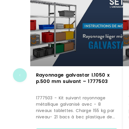
Rayonnage galvastar l.1050 x
p.500 mm suivant – 1777503
1777503 - Kit suivant rayonnage
métallique galvanisé avec - 8
niveaux tablettes. Charge 155 kg par
niveau- 21 bacs à bec plastique de
28 litres bleus. (dimensions H. 200 x