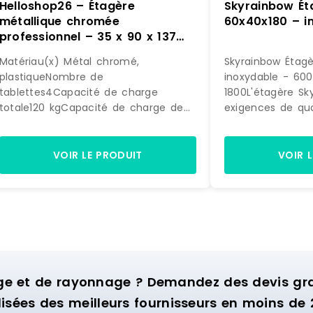
Helloshop26 – Étagère
Skyrainbow Éta
métallique chromée
60x40x180 – i
professionnel – 35 x 90 x 137
cm – 120 kg 14_0001534 –
Matériau(x) Métal chromé,
Skyrainbow Étagè
métal 3000187158980
plastiqueNombre de
inoxydable - 600
tablettes4Capacité de charge
1800L'étagère Sk
totale120 kgCapacité de charge de
exigences de qua
chaque tablette30 kgHauteur max.
constantes dire
des tablettes137Dimensions des
à un excellent pr
tablettes35 x 90 cmDimensions
acier au chrome-n
VOIR LE PRODUIT
VOIR 
(LxlxH)90 x 35 x 139 cmPoids7,5
épaisseur du ma
kgDimensions de l'envoi (LxlxH)91,5 x
Particulièrement 
36,5 x 14 cmPoids de l'envoi8,4 kg
Facile à monter
Marque : HELLOSHOP26 Matière :
NON montées à 
metal Délai de livraison : 3-7 jours
livraisonConstruc
ouvrés
renforcées haut
réglable charge 
(charge surfaciq
ge et de rayonnage ? Demandez des devis grat
étagères vissées
isées des meilleurs fournisseurs en moins de 
Ø 37mm pieds en