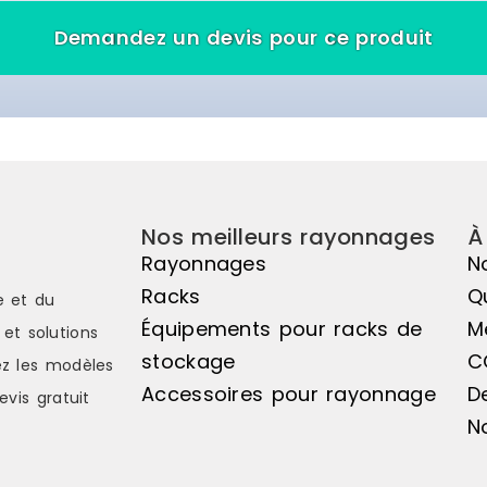
réglables en ha
Demandez un devis pour ce produit
pour compenser l
compris vis, rond
Skyrainbow Matièr
Délai de livraison
Nos meilleurs rayonnages
À
Rayonnages
N
Racks
Q
e et du
Équipements pour racks de
M
et solutions
stockage
C
z les modèles
Accessoires pour rayonnage
D
evis gratuit
N