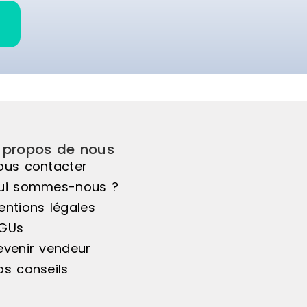
uteur, uniquement
es inégalités y
elles, etc. Marque :
e : stainless steel
 : 5-12 jours ouvrés
 propos de nous
ous contacter
ui sommes-nous ?
entions légales
GUs
evenir vendeur
os conseils