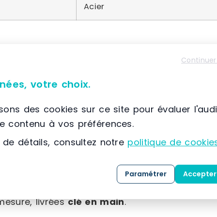
Acier
Continuer
À propos de SETAM E2
nées, votre choix.
📌 Située à France, SCIONZIER, (74) Auvergne-Rhône
SETAM
est spécialisée dans la conception, la co
isons des cookies sur ce site pour évaluer l'aud
solutions dédiées au
stockage
, au
classement
le contenu à vos préférences.
expertise développée depuis 1974, l’entreprise
 de détails, consultez notre
politique de cookie
référence dans l’
aménagement des espaces indu
Grâce à une maîtrise approfondie des métiers 
Paramétrer
Accepter
clients, SETAM propose une gamme complète de 
mesure, livrées
clé en main
.