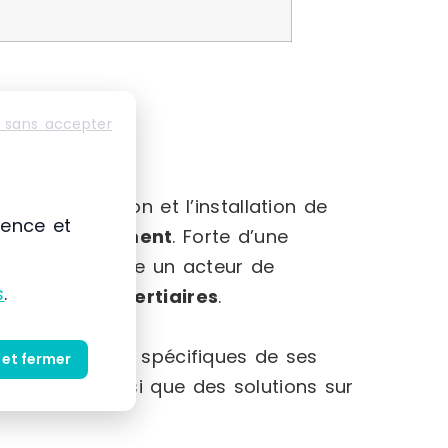
 sans accepter
-Alpes
mmercialisation et l’installation de
ience et
et au
rangement
. Forte d’une
 s’impose comme un acteur de
s
.
striels et tertiaires
.
et des besoins spécifiques de ses
 et fermer
produits ainsi que des solutions sur