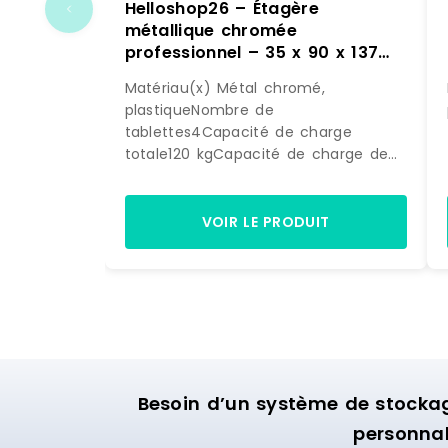
Helloshop26 – Étagère
métallique chromée
professionnel – 35 x 90 x 137
cm – 120 kg 14_0001534 –
Matériau(x) Métal chromé,
métal 3000187158980
plastiqueNombre de
tablettes4Capacité de charge
totale120 kgCapacité de charge de
chaque tablette30 kgHauteur max.
des tablettes137Dimensions des
tablettes35 x 90 cmDimensions
VOIR LE PRODUIT
(LxlxH)90 x 35 x 139 cmPoids7,5
kgDimensions de l'envoi (LxlxH)91,5 x
36,5 x 14 cmPoids de l'envoi8,4 kg
Marque : HELLOSHOP26 Matière :
metal Délai de livraison : 3-7 jours
ouvrés
Besoin d’un système de stocka
personnal