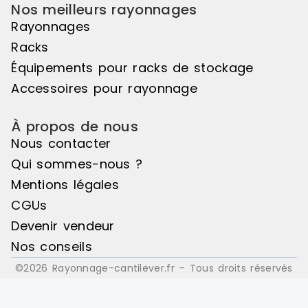
Nos meilleurs rayonnages
Côtés Isore
grillagés Re
Rayonnages
tablette Ind
Racks
Arrêtoirs d
verticaux Bacs euro ou bacs
Équipements pour racks de stockage
plastiques, e
Accessoires pour rayonnage
À propos de nous
Nous contacter
Qui sommes-nous ?
Mentions légales
CGUs
Devenir vendeur
Nos conseils
©2026 Rayonnage-cantilever.fr – Tous droits réservés