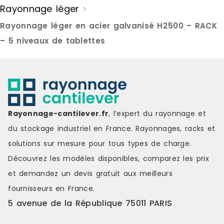
Rayonnage léger
>
Longueur : de 100 cm à 150 cm
300 cm Long
Profondeur : de 30 cm à 800 cm
cm Profonde
Rayonnage léger en acier galvanisé H2500 – RACK
Capacité de charge : jusque 230
cm Capacité
kg par tablette et jusqu’à 1.500 kg
300 kg par t
– 5 niveaux de tablettes
par travée uniformément répartis
kg par trav
et selon configuration
répartis et 
CARACTÉRISTIQUES TECHNIQUES
CARACTÉRIS
Tablette : tôle pliée et soudée
Poteaux : pr
avec 4 connecteurs d’accroche
plastiques 
aux extrémités. FINITION Peinte
Tablettes :
(poteaux gris ou bleus, tablettes
assembler. 
Rayonnage-cantilever.fr
, l’expert du rayonnage et
grises) Galvanisée ACCESSOIREs
directement
du stockage industriel en France. Rayonnages, racks et
Côtés Indicateurs d’allées Butées
latérales d
Séparations tôlées coulissantes
Constituées
solutions sur mesure pour tous types de charge.
Renforts de tablettes Tiroirs
nombre est 
Découvrez les modèles disponibles, comparez les
prix
télescopiques à glissières Portes
profondeur 
avec serrure Bacs euro ou bacs
de tablettes
et demandez un
devis gratuit
aux meilleurs
plastiques, etc.
naturel 0,2
fournisseurs en France.
galvanisées
FINITION Pei
5 avenue de la République 75011 PARIS
ACCESSOIRES
laqués blan