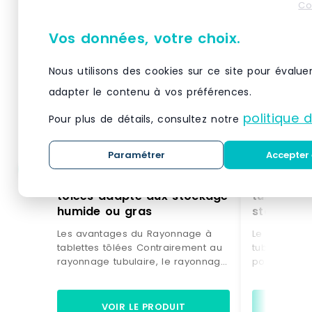
Co
Vos données, votre choix.
Nous utilisons des cookies sur ce site pour évalue
adapter le contenu à vos préférences.
politique 
Pour plus de détails, consultez notre
Paramétrer
Accepter 
Rayonnage à tablettes
Rayonnage
tôlées adapté aux stockage
tubulaires conçu pour 
humide ou gras
stockage 
peu enco
Les avantages du Rayonnage à
Le rayonnag
tablettes tôlées Contrairement au
tubulaires e
rayonnage tubulaire, le rayonnage
pour le sto
à tablettes tôlées est plus adapté
et peu enco
aux stockage humide ou gras. De
cartons peu
plus, il est plus simple à modifier
plastique, p
VOIR LE PRODUIT
VO