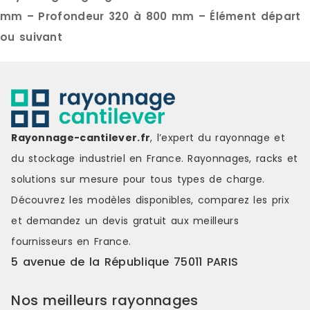
Capacité de charge : jusque 230
cm Capacité
kg par tablette et jusqu’à 1.500 kg
300 kg par t
mm – Profondeur 320 à 800 mm – Élément départ
par travée uniformément répartis
kg par trav
ou suivant
et selon configuration
répartis et 
CARACTÉRISTIQUES TECHNIQUES
CARACTÉRIS
Tablette : tôle pliée et soudée
Poteaux : pr
avec 4 connecteurs d’accroche
plastiques 
aux extrémités. FINITION Peinte
Tablettes :
(poteaux gris ou bleus, tablettes
assembler. 
grises) Galvanisée ACCESSOIREs
directement
Rayonnage-cantilever.fr
, l’expert du rayonnage et
Côtés Indicateurs d’allées Butées
latérales d
Séparations tôlées coulissantes
Constituées
du stockage industriel en France. Rayonnages, racks et
Renforts de tablettes Tiroirs
nombre est 
solutions sur mesure pour tous types de charge.
télescopiques à glissières Portes
profondeur 
avec serrure Bacs euro ou bacs
de tablettes
Découvrez les modèles disponibles, comparez les
prix
plastiques, etc.
naturel 0,2
et demandez un
devis gratuit
aux meilleurs
galvanisées
FINITION Pei
fournisseurs en France.
ACCESSOIRES
5 avenue de la République 75011 PARIS
laqués blan
Côtés Isore
grillagés Re
Nos meilleurs rayonnages
tablette Ind