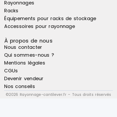
Rayonnages
Arrêtoirs d
verticaux Bacs euro ou bacs
Racks
plastiques, e
Équipements pour racks de stockage
Accessoires pour rayonnage
À propos de nous
Nous contacter
Qui sommes-nous ?
Mentions légales
CGUs
Devenir vendeur
Nos conseils
©2026 Rayonnage-cantilever.fr – Tous droits réservés