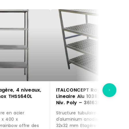
gère, 4 niveaux,
ITALCONCEPT Rayonnage
nox THSS640L
Lineaire Alu 1038X373 H.1700
Niv. Poly – 3616350196101
re en acier
Structure tubulaire alliage
 x 400 x
d'aluminium anodisé avec monta
yrainbow offre des
32x32 mm Etagère constituée de