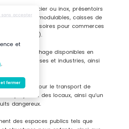
rtillons en acier ou inox, présentoirs
 sans accepter
ges d’archives modulables, caisses de
rge gamme d’accessoires pour commerces
 chariots, etc.).
ience et
 vitrines d’affichage disponibles en
s aux entreprises et industries, ainsi
s
.
 et fermer
 manutention pour le transport de
es employés et des locaux, ainsi qu’un
uits dangereux.
nt des espaces publics tels que