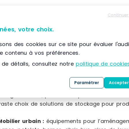
Équipement de magasin :
gondoles robustes, po
Continuer
fruits et légumes fabriqués en France, rayonna
sortie de différentes tailles, ainsi qu’une la
nées, votre choix.
(paniers, séparateurs, broches, porte-étiquettes,
isons des cookies sur ce site pour évaluer l'aud
Équipement intérieur :
mobilier d’accueil varié,
le contenu à vos préférences.
plusieurs formats, accessoires sanitaires adapté
 de détails, consultez notre
politique de cookie
que du matériel électoral.
Paramétrer
Accepter
Équipement industriel :
chariots et diables de
charges lourdes, protections pour la sécurité d
vaste choix de solutions de stockage pour prod
Mobilier urbain :
équipements pour l’aménageme