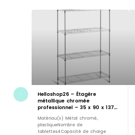
Helloshop26 – Étagère
métallique chromée
professionnel – 35 x 90 x 137
cm – 120 kg 14_0001534 –
Matériau(x) Métal chromé,
métal 3000187158980
plastiqueNombre de
tablettes4Capacité de charge