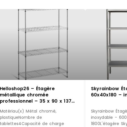
Helloshop26 – Étagère
Skyrainbow Éta
métallique chromée
60x40x180 – i
professionnel – 35 x 90 x 137
cm – 120 kg 14_0001534 –
Matériau(x) Métal chromé,
Skyrainbow Étagè
métal 3000187158980
plastiqueNombre de
inoxydable - 600
tablettes4Capacité de charge
1800L'étagère Sk