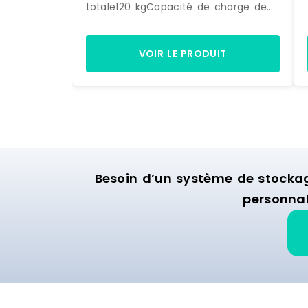
totale120 kgCapacité de charge de
chaque tablette30 kgHauteur max.
des tablettes137Dimensions des
tablettes35 x 90 cmDimensions
VOIR LE PRODUIT
(LxlxH)90 x 35 x 139 cmPoids7,5
kgDimensions de l'envoi (LxlxH)91,5 x
36,5 x 14 cmPoids de l'envoi8,4 kg
Marque : HELLOSHOP26 Matière :
metal Délai de livraison : 3-7 jours
ouvrés
Besoin d’un système de stocka
personnal