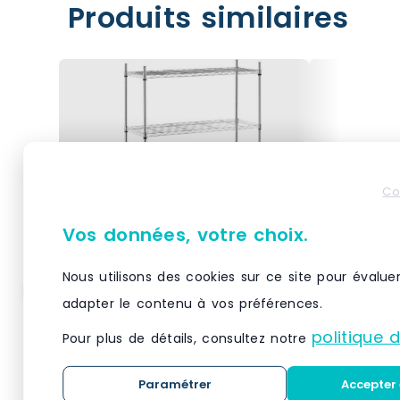
Produits similaires
Co
Vos données, votre choix.
Nous utilisons des cookies sur ce site pour évalue
adapter le contenu à vos préférences.
Helloshop26 – Étagère
Helloshop
métallique chromée
métalliq
politique 
Pour plus de détails, consultez notre
professionnel – 35 x 90 x
professio
137 cm – 120 kg 14_0001534
137 cm – 
Matériau(x) Métal chromé,
Matériau(x)
– métal 3000187158980
– métal 
Paramétrer
Accepter 
plastiqueNombre de
plastiqueN