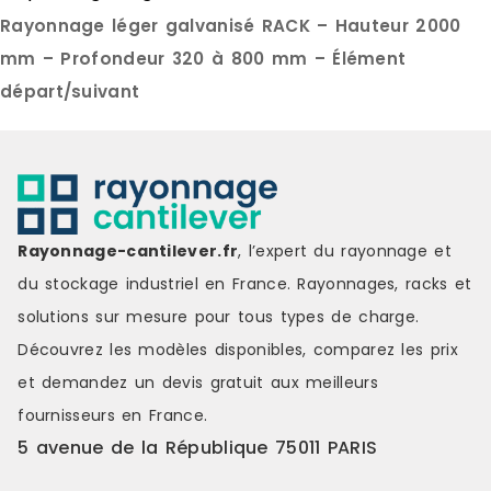
caoutchouc antidérapants 5
14,78 kg Contenu de la livraison : 1
Rayonnage léger galvanisé RACK – Hauteur 2000
niveaux de rangement Surface
x Étagère à 5 éta
poudrée résistante à la rouille
d'instruction
mm – Profondeur 320 à 800 mm – Élément
Arêtes arrondies pour plus de
7 jours ouvr
départ/suivant
sécurité Contenu de la livraison : 1
x Étagère de rangement 1 x Manuel
d'instructions Délai de livraison : 3-
7 jours ouvrés
Rayonnage-cantilever.fr
, l’expert du rayonnage et
du stockage industriel en France. Rayonnages, racks et
solutions sur mesure pour tous types de charge.
Découvrez les modèles disponibles, comparez les
prix
et demandez un
devis gratuit
aux meilleurs
fournisseurs en France.
5 avenue de la République 75011 PARIS