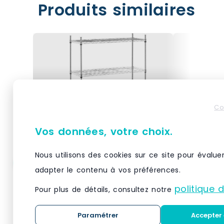
Produits similaires
Co
Vos données, votre choix.
Nous utilisons des cookies sur ce site pour évalue
adapter le contenu à vos préférences.
Helloshop26 – Étagère
Helloshop
métallique chromée
métalliq
politique 
Pour plus de détails, consultez notre
professionnel – 35 x 90 x
professio
137 cm – 120 kg 14_0001534
137 cm – 
Matériau(x) Métal chromé,
Matériau(x)
– métal 3000187158980
– métal 
Paramétrer
Accepter 
plastiqueNombre de
plastiqueN