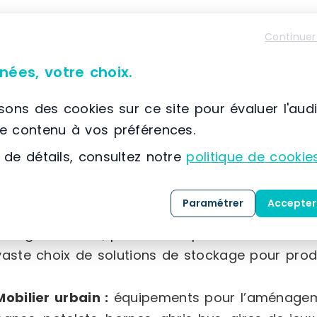
Équipement de magasin :
gondoles robustes, po
Continuer
fruits et légumes fabriqués en France, rayonna
sortie de différentes tailles, ainsi qu’une la
nées, votre choix.
(paniers, séparateurs, broches, porte-étiquettes,
isons des cookies sur ce site pour évaluer l'aud
Équipement intérieur :
mobilier d’accueil varié,
le contenu à vos préférences.
plusieurs formats, accessoires sanitaires adapté
 de détails, consultez notre
politique de cookie
que du matériel électoral.
Paramétrer
Accepter
Équipement industriel :
chariots et diables de
charges lourdes, protections pour la sécurité d
vaste choix de solutions de stockage pour prod
Mobilier urbain :
équipements pour l’aménageme