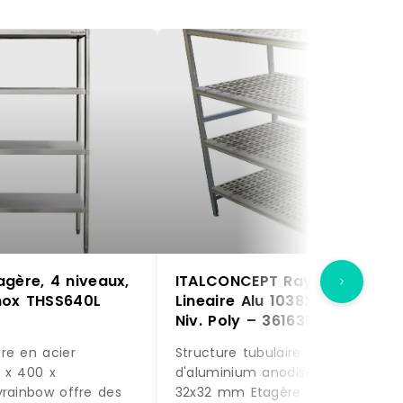
gère, 4 niveaux,
ITALCONCEPT Rayonnage
nox THSS640L
Lineaire Alu 1038X373 H.1700
Niv. Poly – 3616350196101
re en acier
Structure tubulaire alliage
 x 400 x
d'aluminium anodisé avec monta
yrainbow offre des
32x32 mm Etagère constituée de