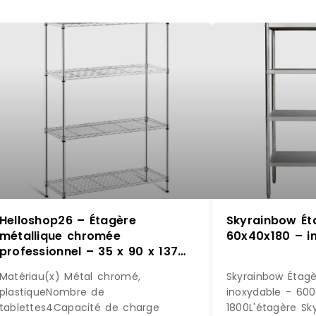
Helloshop26 – Étagère
Skyrainbow Éta
métallique chromée
60x40x180 – i
professionnel – 35 x 90 x 137
cm – 120 kg 14_0001534 –
Matériau(x) Métal chromé,
Skyrainbow Étagè
métal 3000187158980
plastiqueNombre de
inoxydable - 600
tablettes4Capacité de charge
1800L'étagère Sk