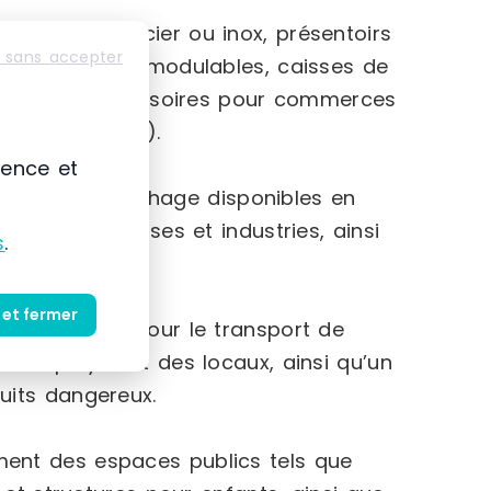
rtillons en acier ou inox, présentoirs
 sans accepter
ges d’archives modulables, caisses de
rge gamme d’accessoires pour commerces
 chariots, etc.).
ience et
 vitrines d’affichage disponibles en
s aux entreprises et industries, ainsi
s
.
 et fermer
 manutention pour le transport de
es employés et des locaux, ainsi qu’un
uits dangereux.
nt des espaces publics tels que