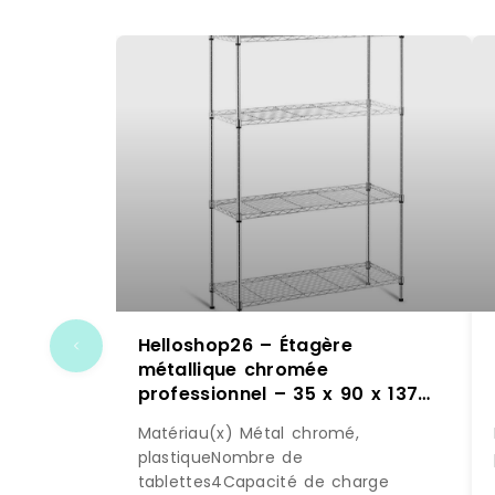
Helloshop26 – Étagère
métallique chromée
professionnel – 35 x 90 x 137
cm – 120 kg 14_0001534 –
Matériau(x) Métal chromé,
métal 3000187158980
plastiqueNombre de
tablettes4Capacité de charge