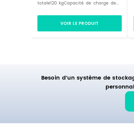
totale120 kgCapacité de charge de
chaque tablette30 kgHauteur max.
des tablettes137Dimensions des
tablettes35 x 90 cmDimensions
VOIR LE PRODUIT
(LxlxH)90 x 35 x 139 cmPoids7,5
kgDimensions de l'envoi (LxlxH)91,5 x
36,5 x 14 cmPoids de l'envoi8,4 kg
Marque : HELLOSHOP26 Matière :
metal Délai de livraison : 3-7 jours
ouvrés
Besoin d’un système de stocka
personnal