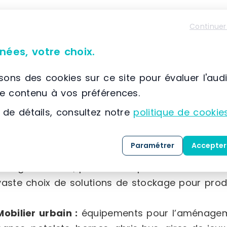
Équipement de magasin :
gondoles robustes, po
Continuer
fruits et légumes fabriqués en France, rayonna
sortie de différentes tailles, ainsi qu’une la
nées, votre choix.
(paniers, séparateurs, broches, porte-étiquettes,
isons des cookies sur ce site pour évaluer l'aud
Équipement intérieur :
mobilier d’accueil varié,
le contenu à vos préférences.
plusieurs formats, accessoires sanitaires adapté
 de détails, consultez notre
politique de cookie
que du matériel électoral.
Paramétrer
Accepter
Équipement industriel :
chariots et diables de
charges lourdes, protections pour la sécurité d
vaste choix de solutions de stockage pour prod
Mobilier urbain :
équipements pour l’aménageme