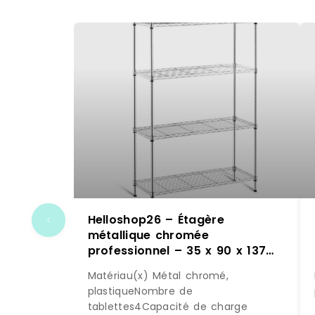
Helloshop26 – Étagère
métallique chromée
professionnel – 35 x 90 x 137
cm – 120 kg 14_0001534 –
Matériau(x) Métal chromé,
métal 3000187158980
plastiqueNombre de
tablettes4Capacité de charge