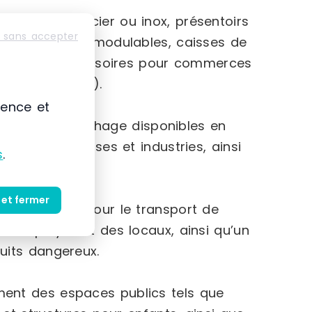
rtillons en acier ou inox, présentoirs
 sans accepter
ges d’archives modulables, caisses de
rge gamme d’accessoires pour commerces
 chariots, etc.).
ience et
 vitrines d’affichage disponibles en
s aux entreprises et industries, ainsi
s
.
 et fermer
 manutention pour le transport de
es employés et des locaux, ainsi qu’un
uits dangereux.
nt des espaces publics tels que