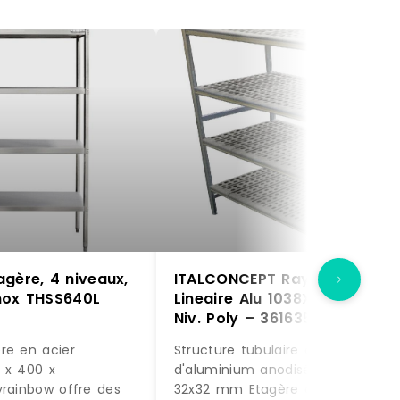
gère, 4 niveaux,
ITALCONCEPT Rayonnage
nox THSS640L
Lineaire Alu 1038X373 H.1700
Niv. Poly – 3616350196101
re en acier
Structure tubulaire alliage
 x 400 x
d'aluminium anodisé avec monta
yrainbow offre des
32x32 mm Etagère constituée de