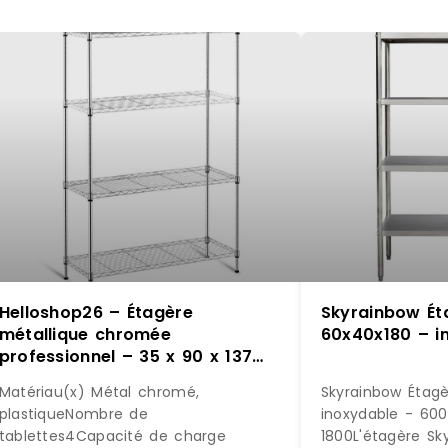
Helloshop26 – Étagère
Skyrainbow Éta
métallique chromée
60x40x180 – i
professionnel – 35 x 90 x 137
cm – 120 kg 14_0001534 –
Matériau(x) Métal chromé,
Skyrainbow Étagè
métal 3000187158980
plastiqueNombre de
inoxydable - 600
tablettes4Capacité de charge
1800L'étagère Sk