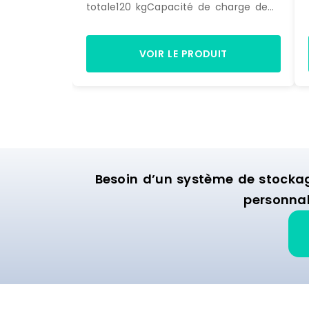
totale120 kgCapacité de charge de
chaque tablette30 kgHauteur max.
des tablettes137Dimensions des
tablettes35 x 90 cmDimensions
VOIR LE PRODUIT
(LxlxH)90 x 35 x 139 cmPoids7,5
kgDimensions de l'envoi (LxlxH)91,5 x
36,5 x 14 cmPoids de l'envoi8,4 kg
Marque : HELLOSHOP26 Matière :
metal Délai de livraison : 3-7 jours
ouvrés
Besoin d’un système de stocka
personnal