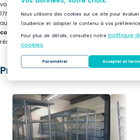
Vos données, votre choix.
vos projets, du lundi au vendredi, de 8h30 à
17h30. Vous pouvez nous joindre par téléphone
Nous utilisons des cookies sur ce site pour évaluer
au
05 49 96 37 36
, par e-mail à
l'audience et adapter le contenu à vos préférence
commercial@agenc-mag.com
, ou via nos
politique d
Pour plus de détails, consultez notre
réseaux sociaux.
cookies
.
Paramétrer
Accepter et ferm
Produits similaires