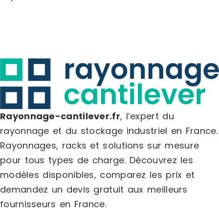
tablettes grises) Galvanisée
perforation
ACCESSOIREs Côtés Indicateurs d’allées
Constituée
Butées Séparations tôlées coulissantes
nombre est
Renforts de tablettes Tiroirs
profondeur
télescopiques à glissières Portes avec
tablettes (e
serrure Bacs euro ou bacs plastiques,
0,25 cm d’
etc.
Laquées bla
Galvanisée
centraux l
grillagés C
côtés gril
la tablette 
Rayonnage-cantilever.fr
, l’expert du
de côté Sépa
rayonnage et du stockage industriel en France.
euro ou bac
Rayonnages, racks et solutions sur mesure
pour tous types de charge.
Découvrez les
modèles disponibles, comparez les
prix
et
demandez un
devis gratuit
aux meilleurs
fournisseurs en France.