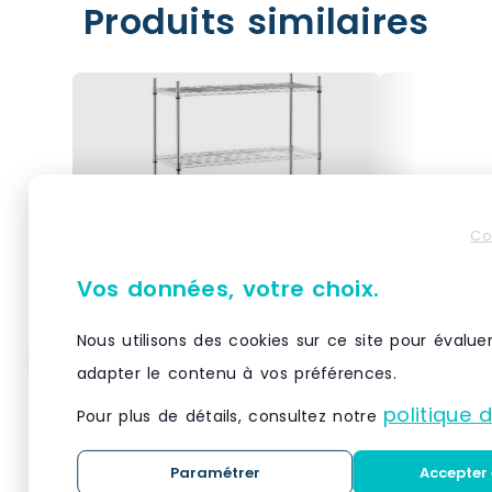
Produits similaires
Co
Vos données, votre choix.
Nous utilisons des cookies sur ce site pour évalue
adapter le contenu à vos préférences.
Helloshop26 – Étagère
Helloshop
métallique chromée
métalliq
politique 
Pour plus de détails, consultez notre
professionnel – 35 x 90 x
professio
137 cm – 120 kg 14_0001534
137 cm – 
Matériau(x) Métal chromé,
Matériau(x)
– métal 3000187158980
– métal 
Paramétrer
Accepter 
plastiqueNombre de
plastiqueN